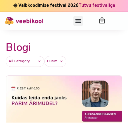
☀️ Vaibkoodimise festival 2026
Tutvu festivaliga
Blogi