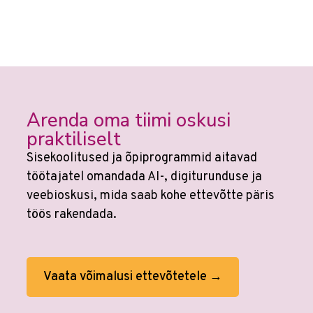
Arenda oma tiimi oskusi
praktiliselt
Sisekoolitused ja õpiprogrammid aitavad
töötajatel omandada AI-, digiturunduse ja
veebioskusi, mida saab kohe ettevõtte päris
töös rakendada.
Vaata võimalusi ettevõtetele →