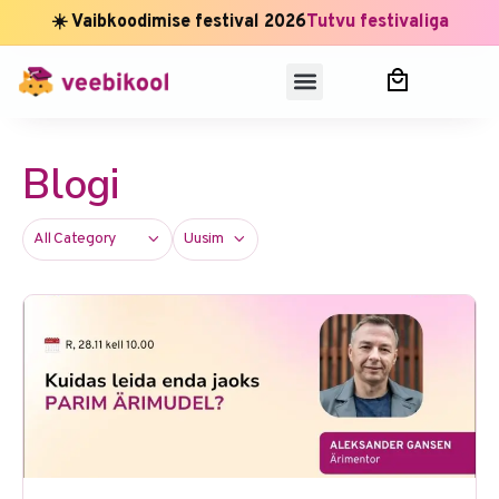
☀️ Vaibkoodimise festival 2026
Tutvu festivaliga
Blogi