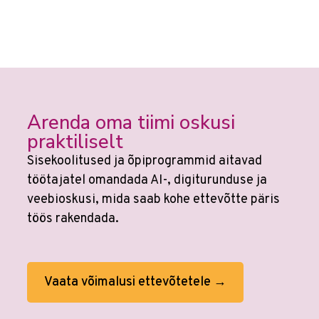
Arenda oma tiimi oskusi
praktiliselt
Sisekoolitused ja õpiprogrammid aitavad
töötajatel omandada AI-, digiturunduse ja
veebioskusi, mida saab kohe ettevõtte päris
töös rakendada.
Vaata võimalusi ettevõtetele →