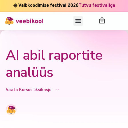
☀️ Vaibkoodimise festival 2026
Tutvu festivaliga
,
AI abil raportite
analüüs
Vaata Kursus üksikasju