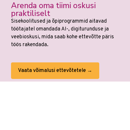
Arenda oma tiimi oskusi
praktiliselt
Sisekoolitused ja õpiprogrammid aitavad
töötajatel omandada AI-, digiturunduse ja
veebioskusi, mida saab kohe ettevõtte päris
töös rakendada.
Vaata võimalusi ettevõtetele →
Veebikoolis ei ole eraldi
AI koolitusi
sest
kõikides koolitustes on tehisaru