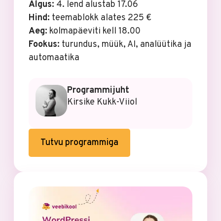
Algus:
4. lend alustab 17.06
Hind:
teemablokk alates 225 €
Aeg:
kolmapäeviti kell 18.00
Fookus:
turundus, müük, AI, analüütika ja
automaatika
Programmijuht
Kirsike Kukk-Viiol
Tutvu programmiga