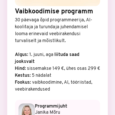
Vaibkoodimise programm
30 päevaga õpid programmeerija, AI-
koolitaja ja turundaja juhendamisel
looma erinevaid veebirakendusi
turvaliselt ja mõistlikult.
Algus:
1. juuni, aga
liituda saad
jooksvalt
Hind:
sissemakse 149 €, ühes osas 299 €
Kestus:
5 nädalat
Fookus:
vaibkoodimine, AI, tööriistad,
veebirakendused
Programmijuht
Janika Mõru