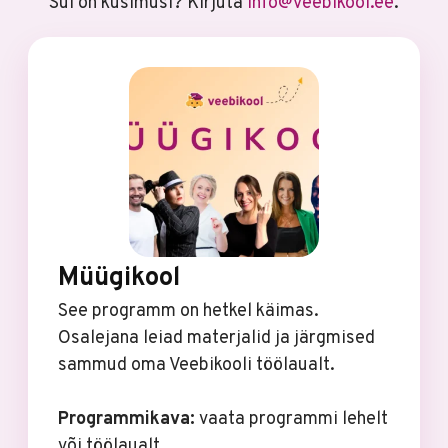
Sul on küsimusi? Kirjuta
info@veebikool.ee
.
Müügikool
See programm on hetkel käimas.
Osalejana leiad materjalid ja järgmised
sammud oma Veebikooli töölaualt.
Programmikava:
vaata programmi lehelt
või töölaualt.