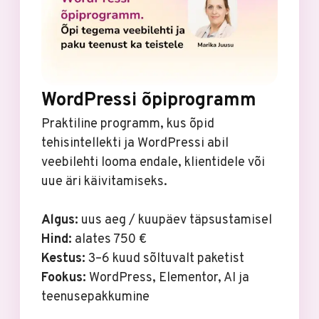
WordPressi õpiprogramm
Praktiline programm, kus õpid
tehisintellekti ja WordPressi abil
veebilehti looma endale, klientidele või
uue äri käivitamiseks.
Algus:
uus aeg / kuupäev täpsustamisel
Hind:
alates 750 €
Kestus:
3–6 kuud sõltuvalt paketist
Fookus:
WordPress, Elementor, AI ja
teenusepakkumine