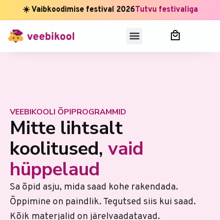
☀️ Vaibkoodimise festival 2026
Tutvu festivaliga
VEEBIKOOLI ÕPIPROGRAMMID
Mitte lihtsalt
koolitused,
vaid
hüppelaud
Sa õpid asju, mida saad kohe rakendada.
Õppimine on paindlik. Tegutsed siis kui saad.
Kõik materjalid on järelvaadatavad.