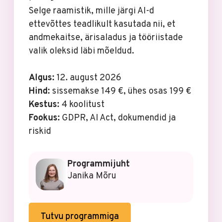
Selge raamistik, mille järgi AI-d
ettevõttes teadlikult kasutada nii, et
andmekaitse, ärisaladus ja tööriistade
valik oleksid läbi mõeldud.
Algus:
12. august 2026
Hind:
sissemakse 149 €, ühes osas 199 €
Kestus:
4 koolitust
Fookus:
GDPR, AI Act, dokumendid ja
riskid
Programmijuht
Janika Mõru
Tutvu programmiga