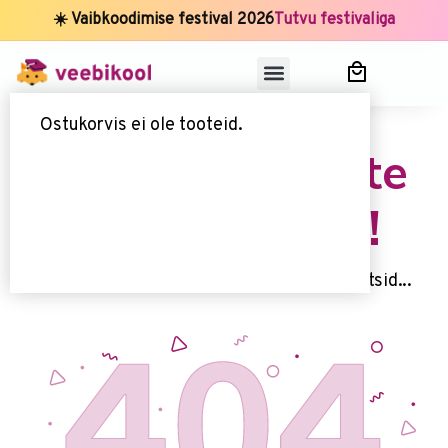
☀️ Vaibkoodimise festival 2026
Tutvu festivaliga
Ostukorvis ei ole tooteid.
Uups, seda lehte
kahjuks ei ole!
Kahjuks me ei leidnud 't seda lehte, mida otsid...