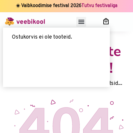
☀️ Vaibkoodimise festival 2026
Tutvu festivaliga
Ostukorvis ei ole tooteid.
Uups, seda lehte
kahjuks ei ole!
Kahjuks me ei leidnud 't seda lehte, mida otsid...