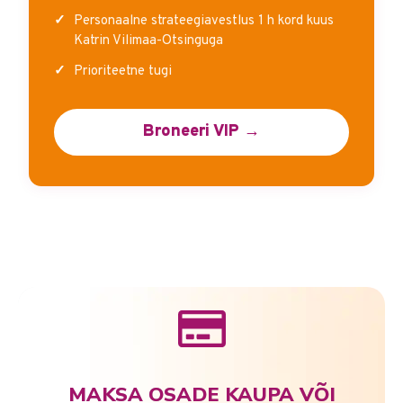
Personaalne strateegiavestlus 1 h kord kuus
Katrin Vilimaa-Otsinguga
Prioriteetne tugi
Broneeri VIP →
MAKSA OSADE KAUPA VÕI