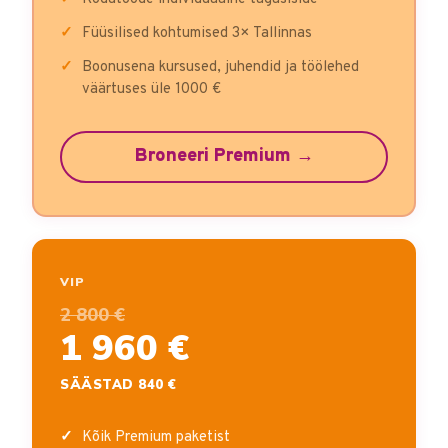
Füüsilised kohtumised 3× Tallinnas
Boonusena kursused, juhendid ja töölehed
väärtuses üle 1000 €
Broneeri Premium →
VIP
2 800 €
1 960 €
SÄÄSTAD 840 €
Kõik Premium paketist