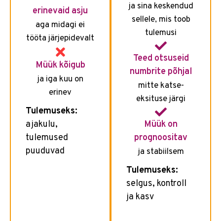
ja sina keskendud
erinevaid asju
sellele, mis toob
aga midagi ei
tulemusi
tööta järjepidevalt
Teed otsuseid
Müük kõigub
numbrite põhjal
ja iga kuu on
mitte katse-
erinev
eksituse järgi
Tulemuseks:
ajakulu,
Müük on
tulemused
prognoositav
puuduvad
ja stabiilsem
Tulemuseks:
selgus, kontroll
ja kasv