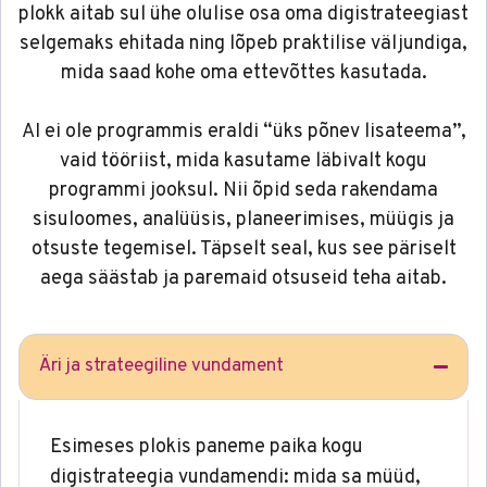
plokk aitab sul ühe olulise osa oma digistrateegiast
selgemaks ehitada ning lõpeb praktilise väljundiga,
mida saad kohe oma ettevõttes kasutada.
AI ei ole programmis eraldi “üks põnev lisateema”,
vaid tööriist, mida kasutame läbivalt kogu
programmi jooksul. Nii õpid seda rakendama
sisuloomes, analüüsis, planeerimises, müügis ja
otsuste tegemisel. Täpselt seal, kus see päriselt
aega säästab ja paremaid otsuseid teha aitab.
Äri ja strateegiline vundament
Esimeses plokis paneme paika kogu
digistrateegia vundamendi: mida sa müüd,