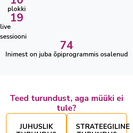
plokki
19
live
sessiooni
74
Inimest on juba õpiprogrammis osalenud
Teed turundust, aga müüki ei
tule?
JUHUSLIK
STRATEEGILINE