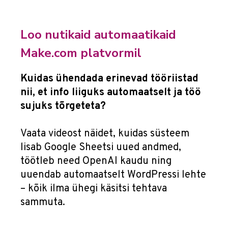
Loo nutikaid automaatikaid
Make.com platvormil
Kuidas ühendada erinevad tööriistad
nii, et info liiguks automaatselt ja töö
sujuks tõrgeteta?
Vaata videost näidet, kuidas süsteem
lisab Google Sheetsi uued andmed,
töötleb need OpenAI kaudu ning
uuendab automaatselt WordPressi lehte
– kõik ilma ühegi käsitsi tehtava
sammuta.