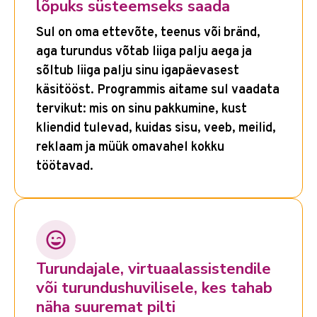
lõpuks süsteemseks saada
Sul on oma ettevõte, teenus või bränd,
aga turundus võtab liiga palju aega ja
sõltub liiga palju sinu igapäevasest
käsitööst. Programmis aitame sul vaadata
tervikut: mis on sinu pakkumine, kust
kliendid tulevad, kuidas sisu, veeb, meilid,
reklaam ja müük omavahel kokku
töötavad.
Turundajale, virtuaalassistendile
või turundushuvilisele, kes tahab
näha suuremat pilti