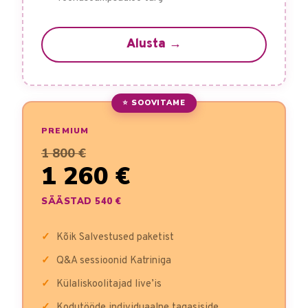
Alusta →
⭐ SOOVITAME
PREMIUM
1 800 €
1 260 €
SÄÄSTAD 540 €
Kõik Salvestused paketist
Q&A sessioonid Katriniga
Külaliskoolitajad live’is
Kodutööde individuaalne tagasiside