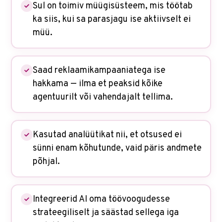
Sul on toimiv müügisüsteem, mis töötab
ka siis, kui sa parasjagu ise aktiivselt ei
müü.
Saad reklaamikampaaniatega ise
hakkama — ilma et peaksid kõike
agentuurilt või vahendajalt tellima.
Kasutad analüütikat nii, et otsused ei
sünni enam kõhutunde, vaid päris andmete
põhjal.
Integreerid AI oma töövoogudesse
strateegiliselt ja säästad sellega iga