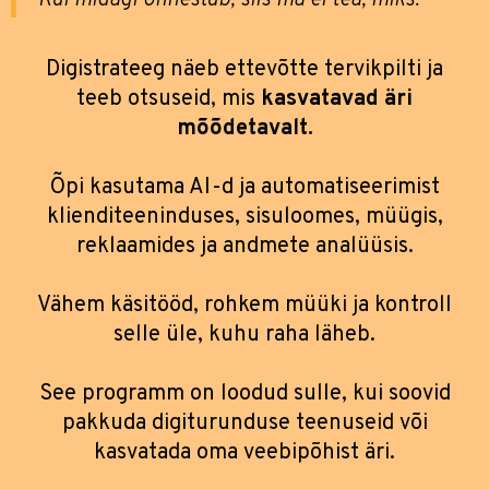
Kui midagi õnnestub, siis ma ei tea, miks."
Digistrateeg näeb ettevõtte tervikpilti ja
teeb otsuseid, mis
kasvatavad äri
mõõdetavalt.
Õpi kasutama AI-d ja automatiseerimist
klienditeeninduses, sisuloomes, müügis,
reklaamides ja andmete analüüsis.
Vähem käsitööd, rohkem müüki ja kontroll
selle üle, kuhu raha läheb.
See programm on loodud sulle, kui soovid
pakkuda digiturunduse teenuseid või
kasvatada oma veebipõhist äri.