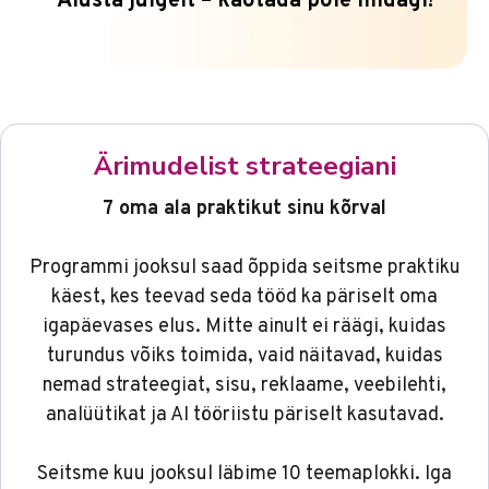
Alusta julgelt – kaotada pole midagi!
Ärimudelist strateegiani
7 oma ala praktikut sinu kõrval
Programmi jooksul saad õppida seitsme praktiku
käest, kes teevad seda tööd ka päriselt oma
igapäevases elus. Mitte ainult ei räägi, kuidas
turundus võiks toimida, vaid näitavad, kuidas
nemad strateegiat, sisu, reklaame, veebilehti,
analüütikat ja AI tööriistu päriselt kasutavad.
Seitsme kuu jooksul läbime 10 teemaplokki. Iga