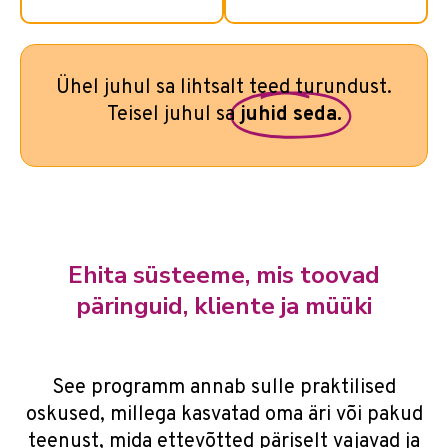
Ühel juhul sa lihtsalt teed turundust.
Teisel juhul sa
juhid seda.
Ehita süsteeme, mis toovad
päringuid, kliente ja müüki
See programm annab sulle praktilised
oskused, millega kasvatad oma äri või pakud
teenust, mida ettevõtted päriselt vajavad ja