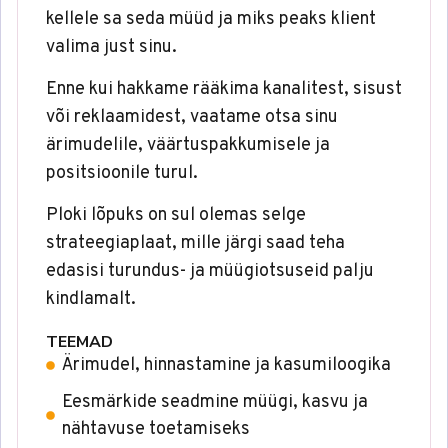
kellele sa seda müüd ja miks peaks klient
valima just sinu.
Enne kui hakkame rääkima kanalitest, sisust
või reklaamidest, vaatame otsa sinu
ärimudelile, väärtuspakkumisele ja
positsioonile turul.
Ploki lõpuks on sul olemas selge
strateegiaplaat, mille järgi saad teha
edasisi turundus- ja müügiotsuseid palju
kindlamalt.
TEEMAD
Ärimudel, hinnastamine ja kasumiloogika
Eesmärkide seadmine müügi, kasvu ja
nähtavuse toetamiseks