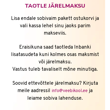
TAOTLE JÄRELMAKSU
Lisa endale sobivaim pakett ostukorvi ja
vali kassa lehel sinu jaoks parim
makseviis.
Eraisikuna saad taotleda Inbanki
lisatasudeta kuni kolmes osas maksmist
või järelmaksu.
Vastus tuleb tavaliselt mõne minutiga.
Soovid ettevõttele järelmaksu? Kirjuta
meile aadressil
ja
info@veebikool.ee
leiame sobiva lahenduse.