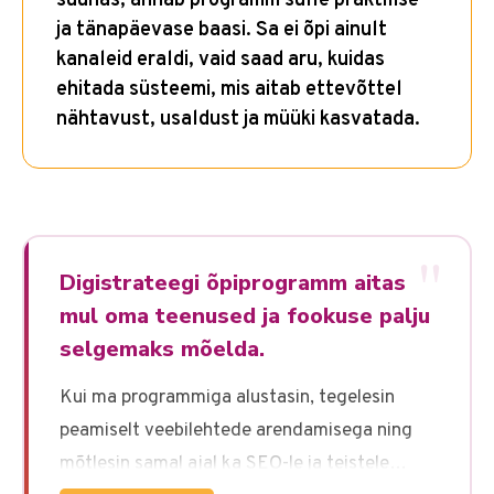
suunas, annab programm sulle praktilise
ja tänapäevase baasi. Sa ei õpi ainult
kanaleid eraldi, vaid saad aru, kuidas
ehitada süsteemi, mis aitab ettevõttel
nähtavust, usaldust ja müüki kasvatada.
"
Digistrateegi õpiprogramm aitas
mul oma teenused ja fookuse palju
selgemaks mõelda.
Kui ma programmiga alustasin, tegelesin
peamiselt veebilehtede arendamisega ning
mõtlesin samal ajal ka SEO-le ja teistele