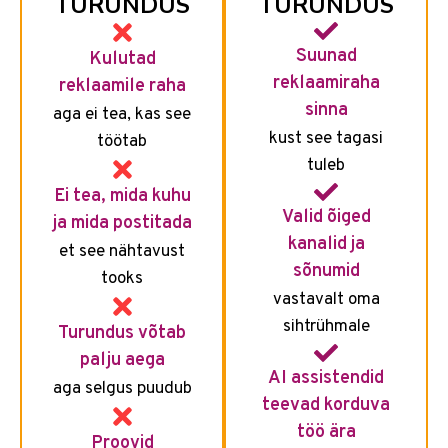
TURUNDUS
TURUNDUS
Suunad
Kulutad
reklaamiraha
reklaamile raha
sinna
aga ei tea, kas see
kust see tagasi
töötab
tuleb
Ei tea, mida kuhu
Valid õiged
ja mida postitada
kanalid ja
et see nähtavust
sõnumid
tooks
vastavalt oma
sihtrühmale
Turundus võtab
palju aega
AI assistendid
aga selgus puudub
teevad korduva
töö ära
Proovid