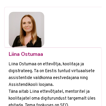
Liina Ostumaa
Liina Ostumaa on ettevõtja, koolitaja ja
digistrateeg. Ta on Eestis tuntud virtuaalsete
assistentide valdkonna eestvedajana ning
Assistendikooli loojana.
Täna aitab Liina ettevõtjatel, mentoritel ja
koolitajatel oma digiturundust targemalt üles
ehitada. Tema fookuses on SEO,