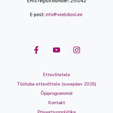
EHIS registrinumber: 251042
E-post:
info@veebikool.ee
Ettevõtetele
Töötuba ettevõttele (suvepäev 2026)
Õpiprogrammid
Kontakt
Privaatsuspoliitika