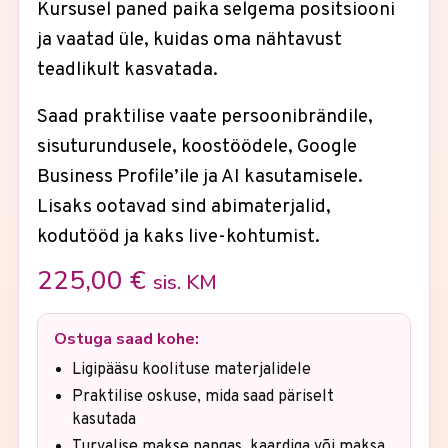
Kursusel paned paika selgema positsiooni
ja vaatad üle, kuidas oma nähtavust
teadlikult kasvatada.
Saad praktilise vaate persoonibrändile,
sisuturundusele, koostöödele, Google
Business Profile’ile ja AI kasutamisele.
Lisaks ootavad sind abimaterjalid,
kodutööd ja kaks live-kohtumist.
225,00
€
sis. KM
Ostuga saad kohe:
Ligipääsu koolituse materjalidele
Praktilise oskuse, mida saad päriselt
kasutada
Turvalise makse pangas, kaardiga või maksa