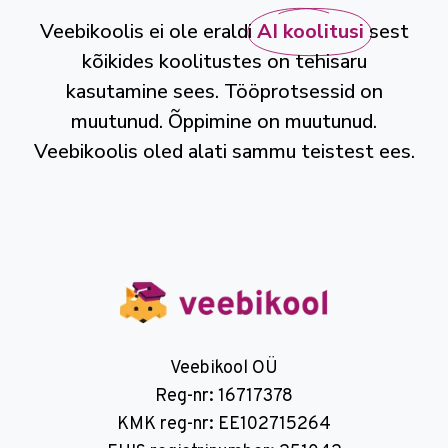
Veebikoolis ei ole eraldi
AI koolitusi
sest
kõikides koolitustes on tehisaru
kasutamine sees. Tööprotsessid on
muutunud. Õppimine on muutunud.
Veebikoolis oled alati sammu teistest ees.
Veebikool OÜ
Reg-nr: 16717378
KMK reg-nr: EE102715264