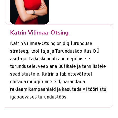
Katrin Vilimaa-Otsing
Katrin Vilimaa-Otsing on digiturunduse
strateeg, koolitaja ja Turunduskoolitus OÜ
asutaja. Ta keskendub andmepõhisele
turundusele, veebianalüütikale ja tehnilistele
seadistustele. Katrin aitab ettevõtetel
ehitada müügitunneleid, parandada
reklaamikampaaniaid ja kasutada AI tööriistu
igapäevases turundustöös.