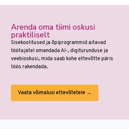
Arenda oma tiimi oskusi
praktiliselt
Sisekoolitused ja õpiprogrammid aitavad
töötajatel omandada AI-, digiturunduse ja
veebioskusi, mida saab kohe ettevõtte päris
töös rakendada.
Vaata võimalusi ettevõtetele →