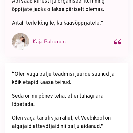
Abi saab kiiresti ja organiseeritult ning
õppijate jaoks ollakse päriselt olemas.
Aitäh teile kõigile, ka kaasõppijatele.”
“
Kaja Pabunen
“Olen väga palju teadmisi juurde saanud ja
kõik etapid kaasa teinud.
Seda on nii põnev teha, et ei tahagi ära
lõpetada.
Olen väga tänulik ja rahul, et Veebikool on
algajaid ettevõtjaid nii palju aidanud.”