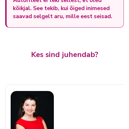
Autoriteet ei teki sellest, et oled
kõikjal. See tekib, kui õiged inimesed
saavad selgelt aru, mille eest seisad.
Kes sind juhendab?