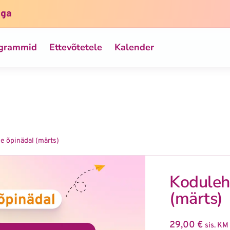
iga
ogrammid
Ettevõtetele
Kalender
e õpinädal (märts)
Koduleh
(märts)
29,00
€
sis. KM