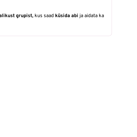
likust grupist,
kus saad
küsida abi
ja aidata ka