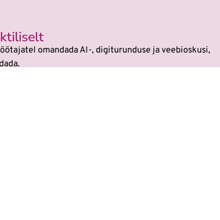
tiliselt
öötajatel omandada AI-, digiturunduse ja veebioskusi,
dada.
si
sest kõikides koolitustes on tehisaru kasutami
 on muutunud. Veebikoolis oled alati sammu teis