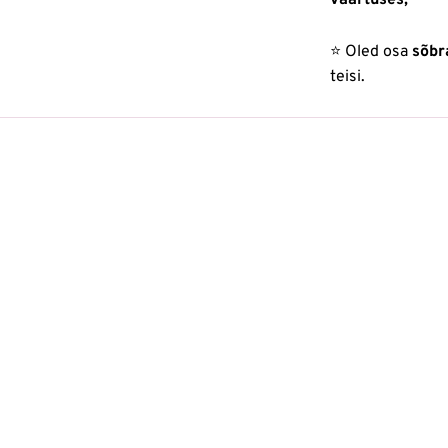
väärtuses;
⭐ Oled osa
sõbra
teisi.