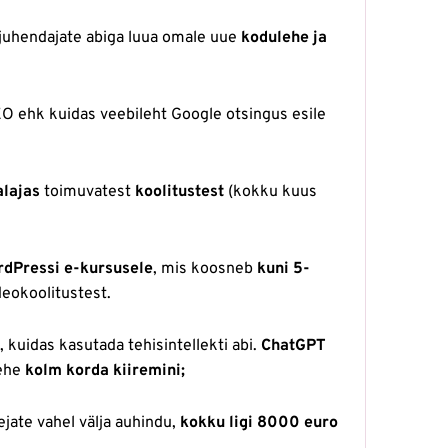
 juhendajate abiga luua omale uue
kodulehe ja
EO ehk kuidas veebileht Google otsingus esile
alajas
toimuvatest
koolitustest
(kokku kuus
dPressi e-kursusele
, mis koosneb
kuni 5-
deokoolitustest.
, kuidas kasutada tehisintellekti abi.
ChatGPT
lehe
kolm korda kiiremini;
jate vahel välja auhindu,
kokku ligi 8000 euro