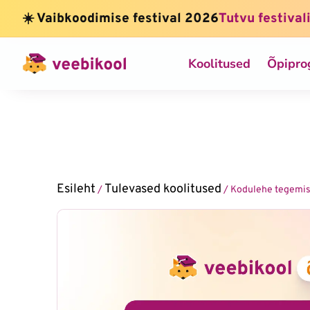
☀️ Vaibkoodimise festival 2026
Tutvu festival
Koolitused
Õpipr
Esileht
Tulevased koolitused
/
/ Kodulehe tegemis