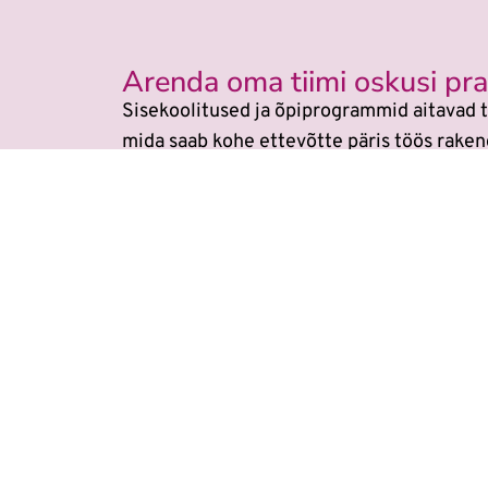
Arenda oma tiimi oskusi prak
Sisekoolitused ja õpiprogrammid aitavad t
mida saab kohe ettevõtte päris töös raken
Veebikoolis ei ole eraldi
AI koolitu
Õppimine