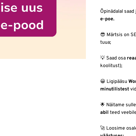
Õpinädalal saad
e-poe.
😎 Märtsis on S
tuua;
💡 Saad osa
rea
koolitust);
😀 Ligipääsu
Wor
minutilistest
vi
🌟 Näitame sulle
abil
teed veebi
🚀 Loosime osale