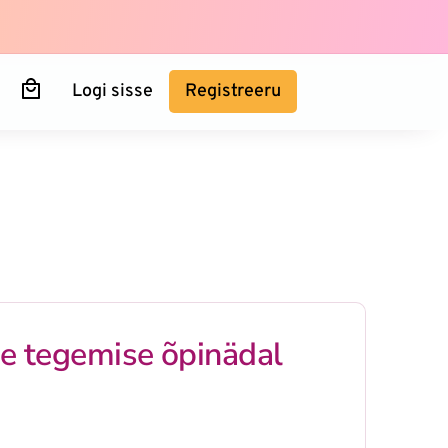
Logi sisse
Registreeru
e tegemise õpinädal