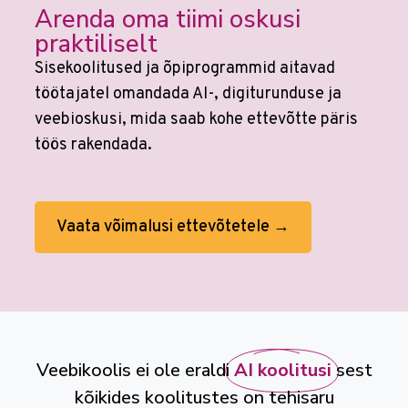
Arenda oma tiimi oskusi
praktiliselt
Sisekoolitused ja õpiprogrammid aitavad
töötajatel omandada AI-, digiturunduse ja
veebioskusi, mida saab kohe ettevõtte päris
töös rakendada.
Vaata võimalusi ettevõtetele →
Veebikoolis ei ole eraldi
AI koolitusi
sest
kõikides koolitustes on tehisaru