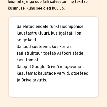
leidmata ja iga uue faili salvestamine tekitab
küsimuse, kuhu see õieti kuulub.
Sa ehitad endale funktsioonipõhise
kaustastruktuuri, kus igal failil on
selge koht.
Sa lood süsteemi, kus korras
failistruktuur toetab AI tööriistade
kasutamist.
Sa õpid Google Drive’i mugavamalt
kasutama: kaustade värvid, otseteed
ja Drive arvutis.