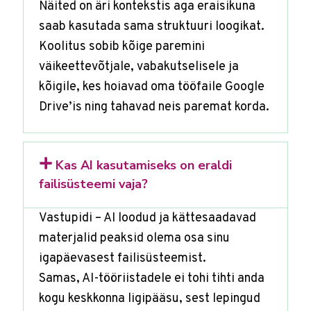
Näited on äri kontekstis aga eraisikuna
saab kasutada sama struktuuri loogikat.
Koolitus sobib kõige paremini
väikeettevõtjale, vabakutselisele ja
kõigile, kes hoiavad oma tööfaile Google
Drive’is ning tahavad neis paremat korda.
Kas AI kasutamiseks on eraldi
failisüsteemi vaja?
Vastupidi – AI loodud ja kättesaadavad
materjalid peaksid olema osa sinu
igapäevasest failisüsteemist.
Samas, AI-tööriistadele ei tohi tihti anda
kogu keskkonna ligipääsu, sest lepingud