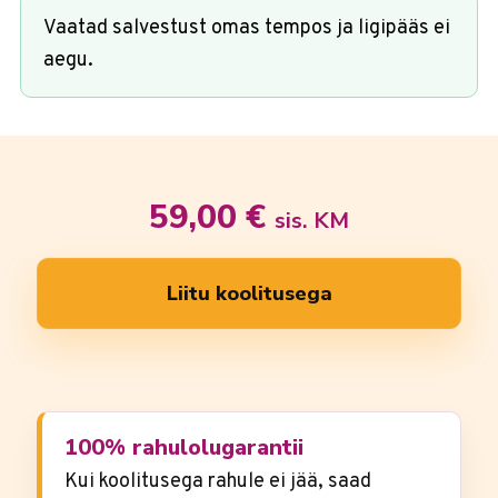
Vaatad salvestust omas tempos ja ligipääs ei
aegu.
59,00
€
sis. KM
Liitu koolitusega
100% rahulolugarantii
Kui koolitusega rahule ei jää, saad