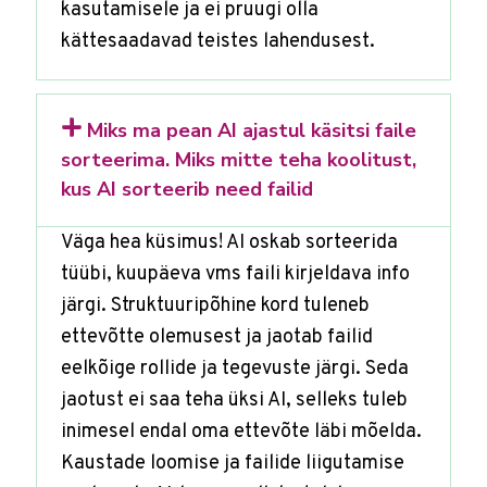
kasutamisele ja ei pruugi olla
kättesaadavad teistes lahendusest.
Miks ma pean AI ajastul käsitsi faile
sorteerima. Miks mitte teha koolitust,
kus AI sorteerib need failid
Väga hea küsimus! AI oskab sorteerida
tüübi, kuupäeva vms faili kirjeldava info
järgi. Struktuuripõhine kord tuleneb
ettevõtte olemusest ja jaotab failid
eelkõige rollide ja tegevuste järgi. Seda
jaotust ei saa teha üksi AI, selleks tuleb
inimesel endal oma ettevõte läbi mõelda.
Kaustade loomise ja failide liigutamise