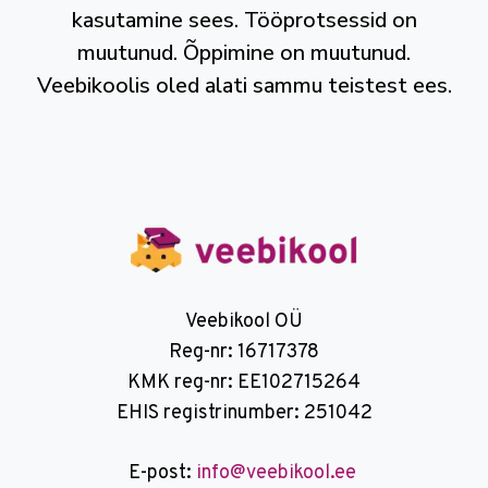
kasutamine sees. Tööprotsessid on
muutunud. Õppimine on muutunud.
Veebikoolis oled alati sammu teistest ees.
Veebikool OÜ
Reg-nr: 16717378
KMK reg-nr: EE102715264
EHIS registrinumber: 251042
E-post:
info@veebikool.ee