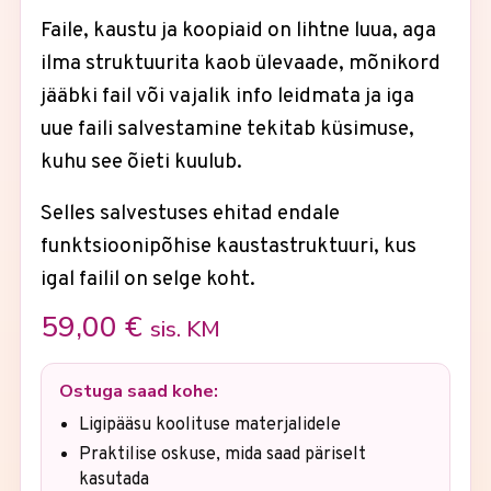
Faile, kaustu ja koopiaid on lihtne luua, aga
ilma struktuurita kaob ülevaade, mõnikord
jääbki fail või vajalik info leidmata ja iga
uue faili salvestamine tekitab küsimuse,
kuhu see õieti kuulub.
Selles salvestuses ehitad endale
funktsioonipõhise kaustastruktuuri, kus
igal failil on selge koht.
59,00
€
sis. KM
Ostuga saad kohe:
Ligipääsu koolituse materjalidele
Praktilise oskuse, mida saad päriselt
kasutada