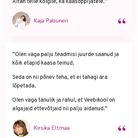
Aitäh teile kõigile, ka kaasõppijatele.”
“
Kaja Pabunen
“Olen väga palju teadmisi juurde saanud ja
kõik etapid kaasa teinud.
Seda on nii põnev teha, et ei tahagi ära
lõpetada.
Olen väga tänulik ja rahul, et Veebikool on
algajaid ettevõtjaid nii palju aidanud.”
“
Kirsika Eltmaa