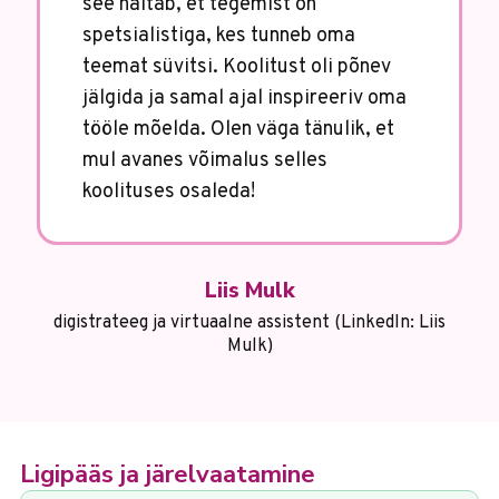
see näitab, et tegemist on
spetsialistiga, kes tunneb oma
teemat süvitsi. Koolitust oli põnev
jälgida ja samal ajal inspireeriv oma
tööle mõelda. Olen väga tänulik, et
mul avanes võimalus selles
koolituses osaleda!
Liis Mulk
digistrateeg ja virtuaalne assistent (LinkedIn: Liis
Mulk)
Ligipääs ja järelvaatamine