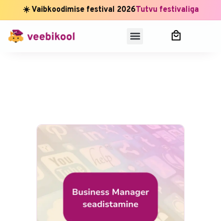
☀️ Vaibkoodimise festival 2026
Tutvu festivaliga