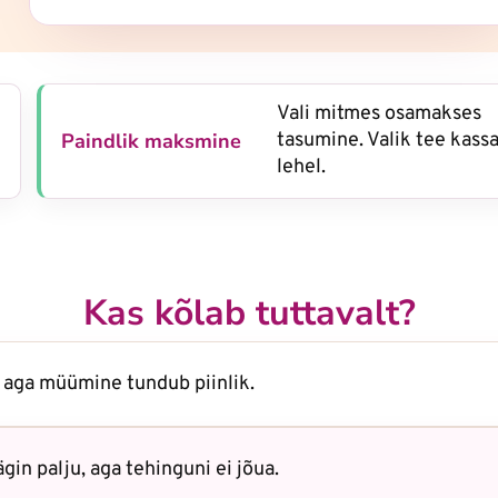
Vali mitmes osamakses
Paindlik maksmine
tasumine. Valik tee kass
lehel.
Kas kõlab tuttavalt?
 aga müümine tundub piinlik.
gin palju, aga tehinguni ei jõua.