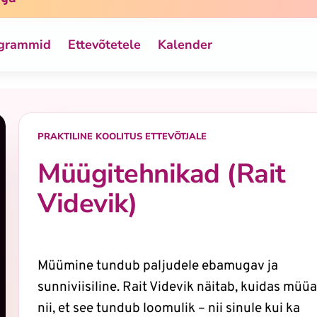
ogrammid
Ettevõtetele
Kalender
PRAKTILINE KOOLITUS ETTEVÕTJALE
Müügitehnikad (Rait
Videvik)
Müümine tundub paljudele ebamugav ja
sunniviisiline. Rait Videvik näitab, kuidas müüa
nii, et see tundub loomulik – nii sinule kui ka