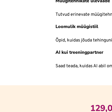
Müügitehnikate ülevaade
Tutvud erinevate müügitehnik
Loomulik müügistiil
Õpid, kuidas jõuda tehinguni 
AI kui treeningpartner
Saad teada, kuidas AI abil o
129,