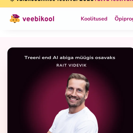
Koolitused
Õpipr