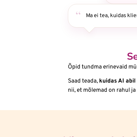
Ma ei tea, kuidas kli
Se
Õpid tundma erinevaid müüg
Saad teada,
kuidas AI abil
nii, et mõlemad on rahul ja 