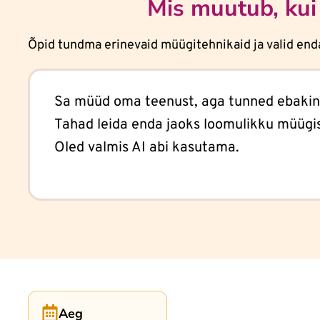
Mis muutub, kui
Õpid tundma erinevaid müügitehnikaid ja valid endal
Sa müüd oma teenust, aga tunned ebakin
Tahad leida enda jaoks loomulikku müügist
Oled valmis AI abi kasutama.
Aeg