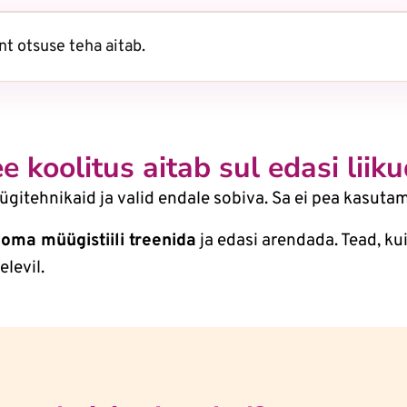
ent otsuse teha aitab.
e koolitus aitab sul edasi liik
itehnikaid ja valid endale sobiva. Sa ei pea kasutama 
 oma müügistiili treenida
ja edasi arendada. Tead, kui
elevil.