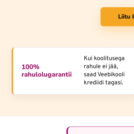
Liitu
Kui koolitusega
100%
rahule ei jää,
rahulolugarantii
saad Veebikooli
krediidi tagasi.