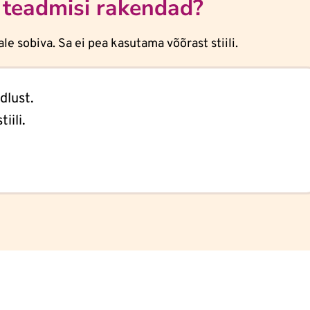
 teadmisi rakendad?
e sobiva. Sa ei pea kasutama võõrast stiili.
dlust.
iili.