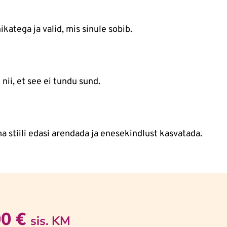
atega ja valid, mis sinule sobib.
nii, et see ei tundu sund.
ma stiili edasi arendada ja enesekindlust kasvatada.
00
€
sis. KM