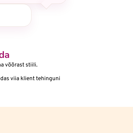
uda
võõrast stiili.
das viia klient tehinguni