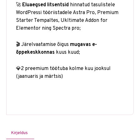
🚀
Eluaegsed litsentsid
hinnatud tasulistele
WordPressi tööriistadele Astra Pro, Premium
Starter Tempaltes, Ukltimate Addon for
Elementor ning Spectra pro;
🎬 Järelvaatamise õigus
mugavas e-
õppekeskkonnas
kuus kuud;
💎2 preemium töötuba kolme kuu jooksul
(jaanuaris ja märtsis)
Kirjeldus