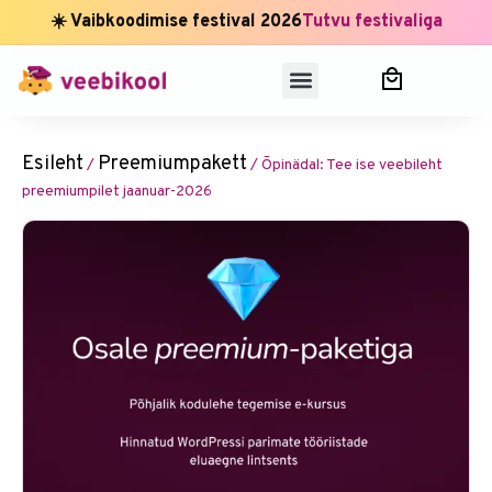
☀️ Vaibkoodimise festival 2026
Tutvu festivaliga
Esileht
Preemiumpakett
/
/ Õpinädal: Tee ise veebileht
preemiumpilet jaanuar-2026