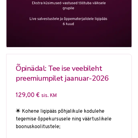
Õpinädal: Tee ise veebileht
preemiumpilet jaanuar-2026
129,00
€
sis. KM
🌟 Kohene ligipääs põhjalikule kodulehe
tegemise õppekursusele ning väärtuslikele
boonuskoolitustele;