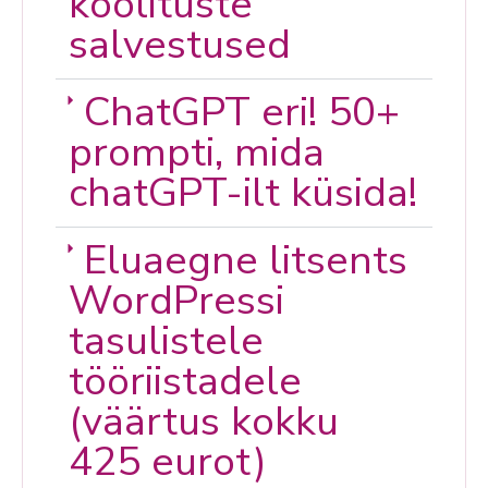
koolituste
salvestused
ChatGPT eri! 50+
prompti, mida
chatGPT-ilt küsida!
Eluaegne litsents
WordPressi
tasulistele
tööriistadele
(väärtus kokku
425 eurot)