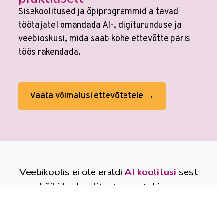
Sisekoolitused ja õpiprogrammid aitavad
töötajatel omandada AI-, digiturunduse ja
veebioskusi, mida saab kohe ettevõtte päris
töös rakendada.
Vaata võimalusi ettevõtetele →
Veebikoolis ei ole eraldi
AI koolitusi
sest
kõikides koolitustes on tehisaru
kasutamine sees. Tööprotsessid on
muutunud. Õppimine on muutunud.