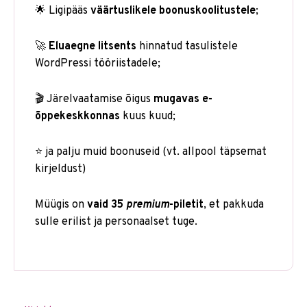
🌟 Ligipääs
väärtuslikele boonuskoolitustele
;
🚀
Eluaegne litsents
hinnatud tasulistele
WordPressi tööriistadele;
🎬 Järelvaatamise õigus
mugavas e-
õppekeskkonnas
kuus kuud;
⭐ ja palju muid boonuseid (vt. allpool täpsemat
kirjeldust)
Müügis on
vaid 35
premium
-piletit
, et pakkuda
sulle erilist ja personaalset tuge.