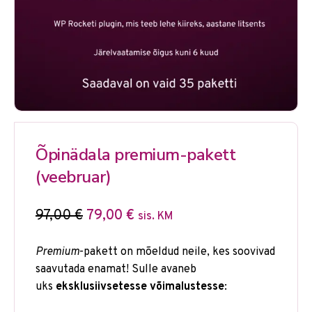
Õpinädala premium-pakett
(veebruar)
97,00
€
79,00
€
sis. KM
Premium
-pakett on mõeldud neile, kes soovivad
saavutada enamat! Sulle avaneb
uks
eksklusiivsetesse võimalustesse
: