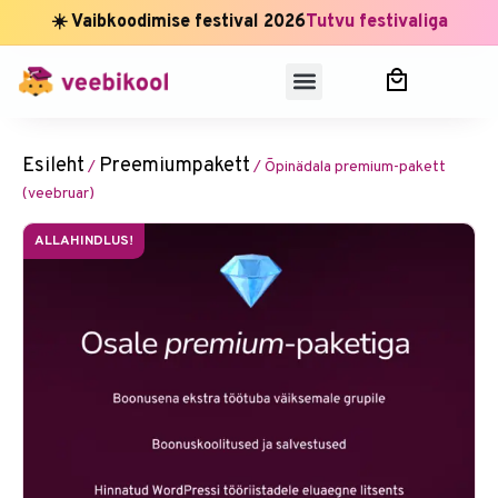
☀️ Vaibkoodimise festival 2026
Tutvu festivaliga
Esileht
Preemiumpakett
/
/ Õpinädala premium-pakett
(veebruar)
ALLAHINDLUS!