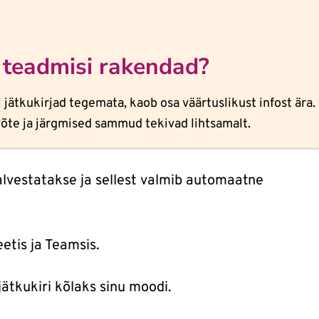
 teadmisi rakendad?
 jätkukirjad tegemata, kaob osa väärtuslikust infost ära.
võte ja järgmised sammud tekivad lihtsamalt.
alvestatakse ja sellest valmib automaatne
tis ja Teamsis.
jätkukiri kõlaks sinu moodi.