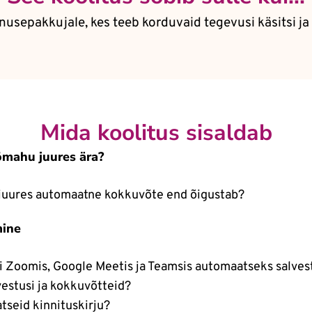
enusepakkujale, kes teeb korduvaid tegevusi käsitsi ja
Mida koolitus sisaldab
ömahu juures ära?
i juures automaatne kokkuvõte end õigustab?
mine
i Zoomis, Google Meetis ja Teamsis automaatseks salve
vestusi ja kokkuvõtteid?
tseid kinnituskirju?