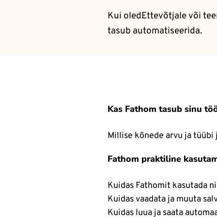
Kui oledEttevõtjale või te
tasub automatiseerida.
Kas Fathom tasub sinu tö
Millise kõnede arvu ja tüüb
Fathom praktiline kasuta
Kuidas Fathomit kasutada ni
Kuidas vaadata ja muuta sal
Kuidas luua ja saata automaa