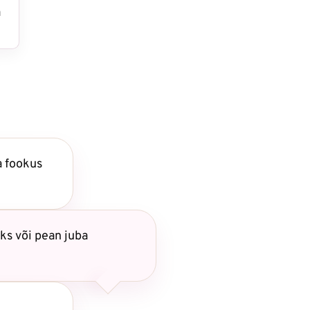
a
a fookus
ks või pean juba