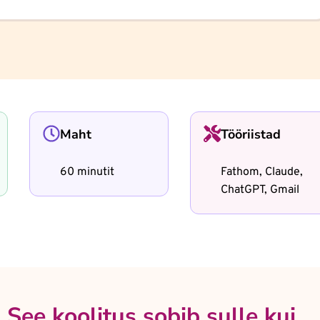
Maht
Tööriistad
60 minutit
Fathom, Claude,
ChatGPT, Gmail
See koolitus sobib sulle kui...