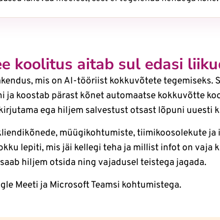
e koolitus aitab sul edasi liik
endus, mis on AI-tööriist kokkuvõtete tegemiseks. S
oni ja koostab pärast kõnet automaatse kokkuvõtte k
 kirjutama ega hiljem salvestust otsast lõpuni uuesti 
liendikõnede, müügikohtumiste, tiimikoosolekute ja i
okku lepiti, mis jäi kellegi teha ja millist infot on vaja 
 saab hiljem otsida ning vajadusel teistega jagada.
le Meeti ja Microsoft Teamsi kohtumistega.