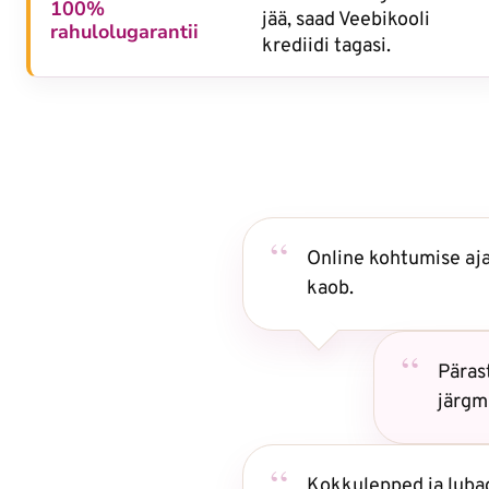
100%
jää, saad Veebikooli
rahulolugarantii
krediidi tagasi.
Online kohtumise aja
kaob.
Päras
järgm
Kokkulepped ja luba