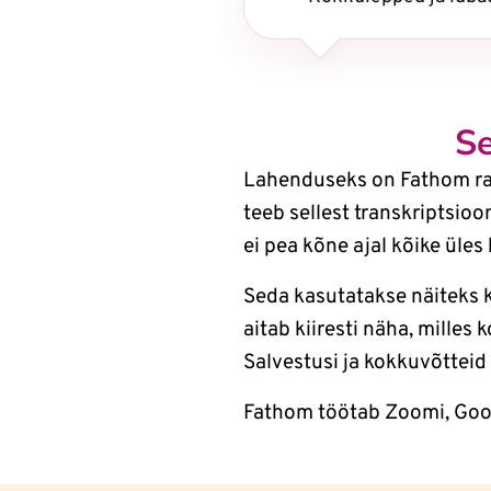
Se
Lahenduseks on Fathom rak
teeb sellest transkriptsio
ei pea kõne ajal kõike üles
Seda kasutatakse näiteks k
aitab kiiresti näha, milles k
Salvestusi ja kokkuvõtteid
Fathom töötab Zoomi, Goog