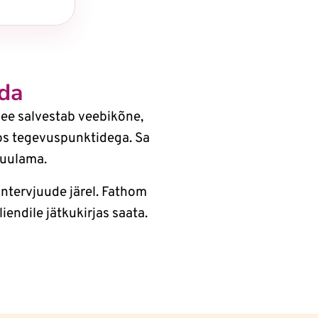
uda
ee salvestab veebikõne,
oos tegevuspunktidega. Sa
kuulama.
ntervjuude järel. Fathom
kliendile jätkukirjas saata.