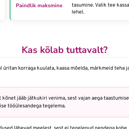
Paindlik maksmine
tasumine. Valik tee kass
lehel.
Kas kõlab tuttavalt?
l üritan korraga kuulata, kaasa mõelda, märkmeid teha j
t kõnet jääb jätkukiri venima, sest vajan aega taastumise
ise tööülesandega tegelema.
dused lähevad meelest, sest ei tegelenud nendega kohe.