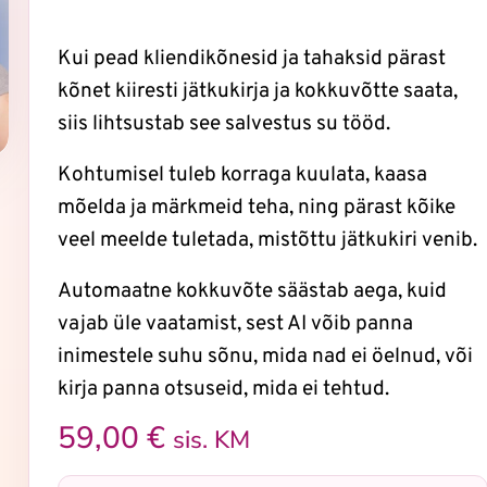
Kui pead kliendikõnesid ja tahaksid pärast
kõnet kiiresti jätkukirja ja kokkuvõtte saata,
siis lihtsustab see salvestus su tööd.
Kohtumisel tuleb korraga kuulata, kaasa
mõelda ja märkmeid teha, ning pärast kõike
veel meelde tuletada, mistõttu jätkukiri venib.
Automaatne kokkuvõte säästab aega, kuid
vajab üle vaatamist, sest AI võib panna
inimestele suhu sõnu, mida nad ei öelnud, või
kirja panna otsuseid, mida ei tehtud.
59,00
€
sis. KM