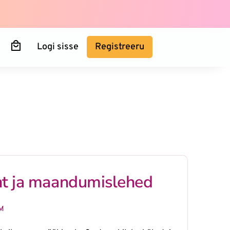
Logi sisse
Registreeru
ht ja maandumislehed
KM