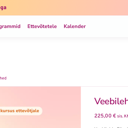
iga
ogrammid
Ettevõtetele
Kalender
ehed
Veebile
225,00
€
sis. 