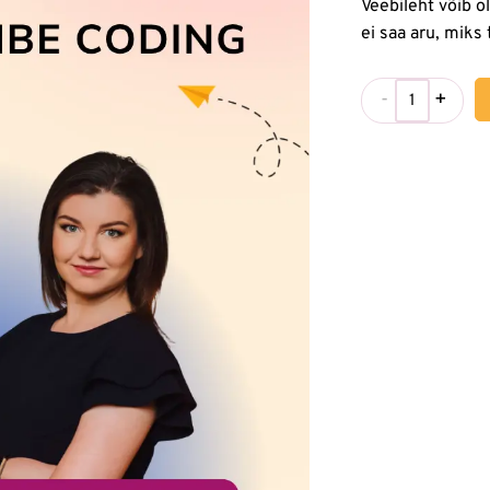
Veebileht võib o
ei saa aru, miks
-
+