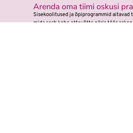
Arenda oma tiimi oskusi prak
Sisekoolitused ja õpiprogrammid aitavad t
mida saab kohe ettevõtte päris töös raken
Veebikoolis ei ole eraldi
AI koolitu
Õppimine