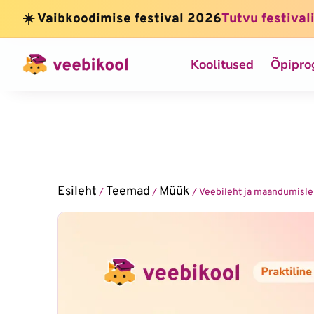
☀️ Vaibkoodimise festival 2026
Tutvu festival
Koolitused
Õpipr
Esileht
Teemad
Müük
/
/
/ Veebileht ja maandumisl