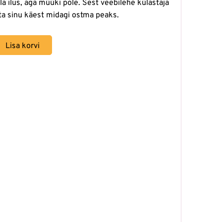
lla ilus, aga müüki pole. Sest veebilehe külastaja
 ta sinu käest midagi ostma peaks.
Lisa korvi