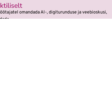
tiliselt
öötajatel omandada AI-, digiturunduse ja veebioskusi,
dada.
si
sest kõikides koolitustes on tehisaru kasutami
 on muutunud. Veebikoolis oled alati sammu teis