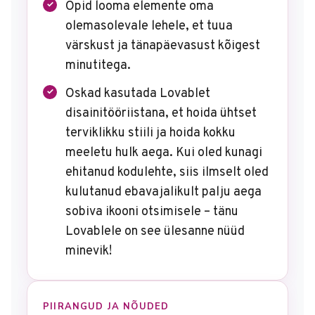
Õpid looma elemente oma
olemasolevale lehele, et tuua
värskust ja tänapäevasust kõigest
minutitega.
Oskad kasutada Lovablet
disainitööriistana, et hoida ühtset
terviklikku stiili ja hoida kokku
meeletu hulk aega. Kui oled kunagi
ehitanud kodulehte, siis ilmselt oled
kulutanud ebavajalikult palju aega
sobiva ikooni otsimisele – tänu
Lovablele on see ülesanne nüüd
minevik!
PIIRANGUD JA NÕUDED