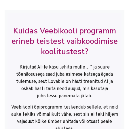
Kuidas Veebikooli programm
erineb teistest vaibkoodimise
koolitustest?
Kirjutad AI-le käsu „ehita mulle…“ ja suure
tõenäosusega saad juba esimese katsega ägeda
tulemuse, sest Lovable on hästi treenitud AI ja
oskab hästi täita need augud, mis kasutaja
juhistesse panemata jätab.
Veebikooli õpiprogramm keskendub sellele, et neid
auke tekiks võimalikult vähe, sest siis ei teki hiljem
vajadust kõike ümber ehitada või otsast peale