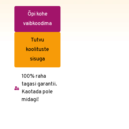
Õpi kohe
vaibkoodima
Tutvu
koolituste
sisuga
100% raha
tagasi garantii.
Kaotada pole
midagi!