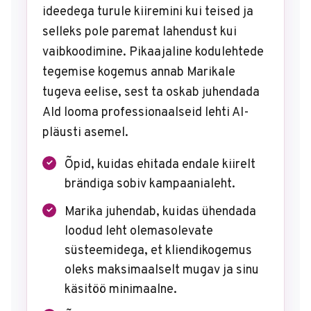
ideedega turule kiiremini kui teised ja
selleks pole paremat lahendust kui
vaibkoodimine. Pikaajaline kodulehtede
tegemise kogemus annab Marikale
tugeva eelise, sest ta oskab juhendada
AId looma professionaalseid lehti AI-
pläusti asemel.
Õpid, kuidas ehitada endale kiirelt
brändiga sobiv kampaanialeht.
Marika juhendab, kuidas ühendada
loodud leht olemasolevate
süsteemidega, et kliendikogemus
oleks maksimaalselt mugav ja sinu
käsitöö minimaalne.