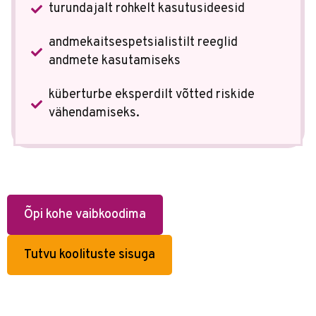
turundajalt rohkelt kasutusideesid
andmekaitsespetsialistilt reeglid
andmete kasutamiseks
küberturbe eksperdilt võtted riskide
vähendamiseks.
Õpi kohe vaibkoodima
Tutvu koolituste sisuga