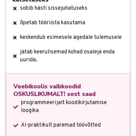
sobib hästi sissejuhatuseks
õpetab tööriista kasutama
keskendub esimesele ägedale tulemusele
jätab keerulisemad kohad osaleja enda
uurida.
Veebikoolis vaibkoodid
OSKUSLIKUMALT! sest saad
programmeerijalt koodikirjutamise
loogika
AI-praktikult paremad töövõtted