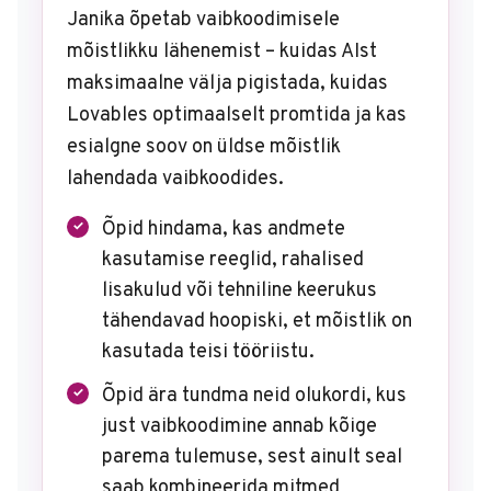
Janika õpetab vaibkoodimisele
mõistlikku lähenemist – kuidas AIst
maksimaalne välja pigistada, kuidas
Lovables optimaalselt promtida ja kas
esialgne soov on üldse mõistlik
lahendada vaibkoodides.
Õpid hindama, kas andmete
kasutamise reeglid, rahalised
lisakulud või tehniline keerukus
tähendavad hoopiski, et mõistlik on
kasutada teisi tööriistu.
Õpid ära tundma neid olukordi, kus
just vaibkoodimine annab kõige
parema tulemuse, sest ainult seal
saab kombineerida mitmed