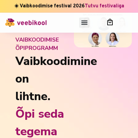
☀️ Vaibkoodimise festival 2026
Tutvu festivaliga
VAIBKOODIMISE
ÕPIPROGRAMM
Vaibkoodimine
on
lihtne.
Õpi seda
tegema