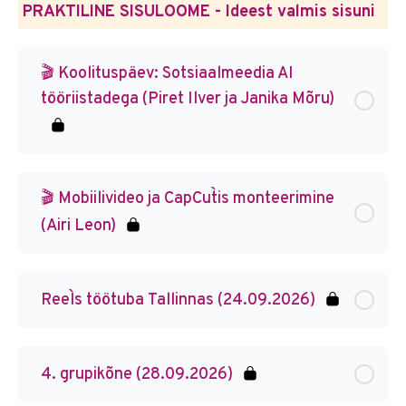
PRAKTILINE SISULOOME - Ideest valmis sisuni
🎬 Koolituspäev: Sotsiaalmeedia AI
tööriistadega (Piret Ilver ja Janika Mõru)
🎬 Mobiilivideo ja CapCut`is monteerimine
(Airi Leon)
Reel`s töötuba Tallinnas (24.09.2026)
4. grupikõne (28.09.2026)