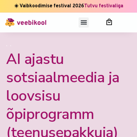
☀️ Vaibkoodimise festival 2026
Tutvu festivaliga
,
,
AI ajastu
sotsiaalmeedia ja
loovsisu
õpiprogramm
(teenusepakkuja)