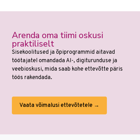
Arenda oma tiimi oskusi
praktiliselt
Sisekoolitused ja õpiprogrammid aitavad
töötajatel omandada AI-, digiturunduse ja
veebioskusi, mida saab kohe ettevõtte päris
töös rakendada.
Vaata võimalusi ettevõtetele →