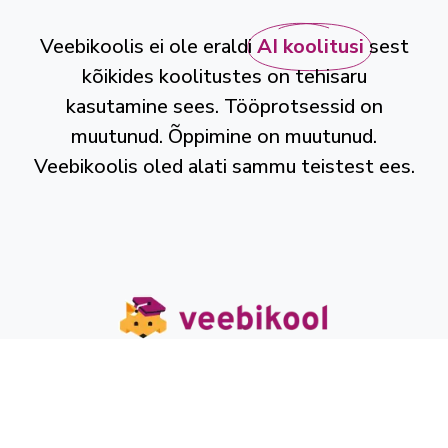
Veebikoolis ei ole eraldi
AI koolitusi
sest
kõikides koolitustes on tehisaru
kasutamine sees. Tööprotsessid on
muutunud. Õppimine on muutunud.
Veebikoolis oled alati sammu teistest ees.
Veebikool OÜ
Reg-nr: 16717378
KMK reg-nr: EE102715264