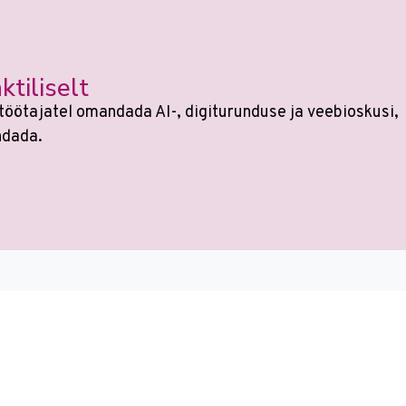
ktiliselt
töötajatel omandada AI-, digiturunduse ja veebioskusi,
ndada.
si
sest kõikides koolitustes on tehisaru kasutami
e on muutunud. Veebikoolis oled alati sammu teist