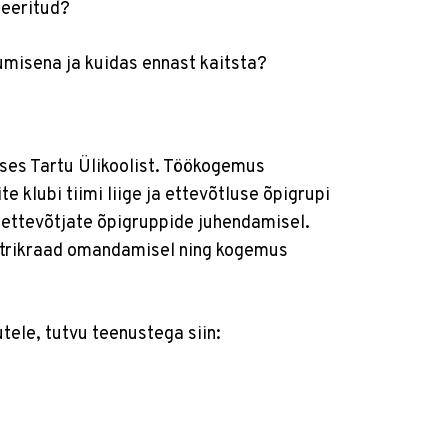
kseeritud?
kumisena ja kuidas ennast kaitsta?
uses Tartu Ülikoolist. Töökogemus
 klubi tiimi liige ja ettevõtluse õpigrupi
 ettevõtjate õpigruppide juhendamisel.
strikraad omandamisel ning kogemus
tele, tutvu teenustega siin: