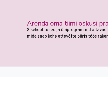
Arenda oma tiimi oskusi pra
Sisekoolitused ja õpiprogrammid aitavad 
mida saab kohe ettevõtte päris töös rake
Veebikoolis ei ole eraldi
AI koolitu
Õppimin