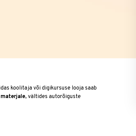
idas koolitaja või digikursuse looja saab
 materjale
, vältides autorõiguste