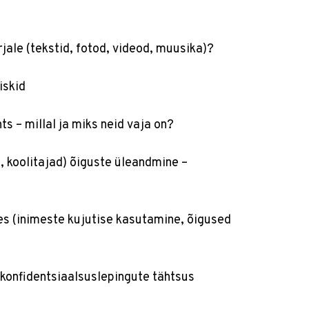
rjale (tekstid, fotod, videod, muusika)?
iskid
nts – millal ja miks neid vaja on?
, koolitajad) õiguste üleandmine –
es (inimeste kujutise kasutamine, õigused
 konfidentsiaalsuslepingute tähtsus