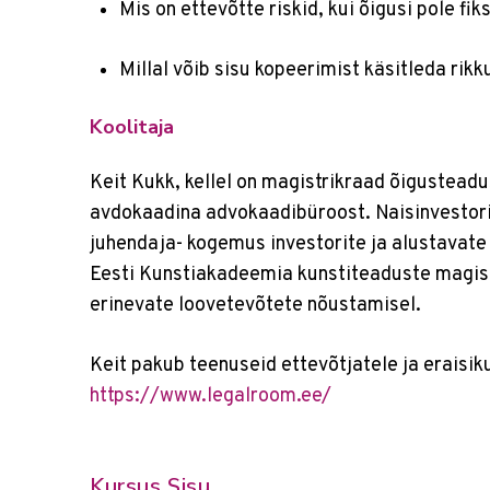
Mis on ettevõtte riskid, kui õigusi pole fi
Millal võib sisu kopeerimist käsitleda rik
Koolitaja
Keit Kukk, kellel on magistrikraad õigustead
avdokaadina advokaadibüroost. Naisinvestorite
juhendaja- kogemus investorite ja alustavate
Eesti Kunstiakadeemia kunstiteaduste magi
erinevate loovetevõtete nõustamisel.
Keit pakub teenuseid ettevõtjatele ja eraisiku
https://www.legalroom.ee/
Kursus Sisu