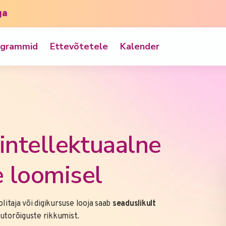
ga
ogrammid
Ettevõtetele
Kalender
intellektuaalne
 loomisel
litaja või digikursuse looja saab
seaduslikult
 autorõiguste rikkumist.