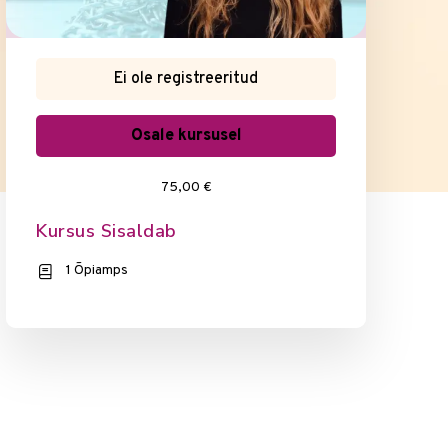
Ei ole registreeritud
Osale kursusel
75,00 €
Kursus Sisaldab
1 Õpiamps