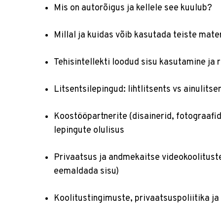
Mis on autorõigus ja kellele see kuulub?
Millal ja kuidas võib kasutada teiste mate
Tehisintellekti loodud sisu kasutamine ja r
Litsentsilepingud: lihtlitsents vs ainulitse
Koostööpartnerite (disainerid, fotograafid
lepingute olulisus
Privaatsus ja andmekaitse videokoolitust
eemaldada sisu)
Koolitustingimuste, privaatsuspoliitika ja