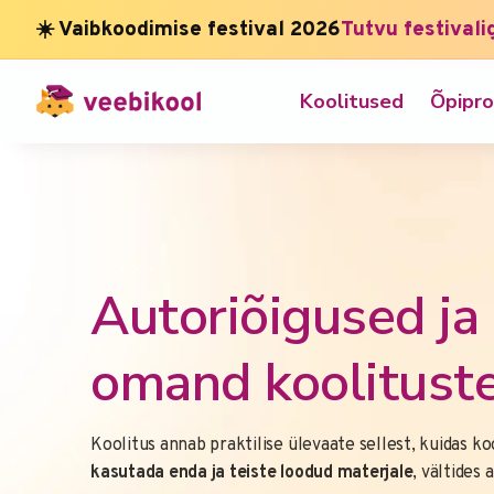
☀️ Vaibkoodimise festival 2026
Tutvu festivali
Koolitused
Õpipr
,
,
,
,
,
Autoriõigused ja 
omand koolituste
Koolitus annab praktilise ülevaate sellest, kuidas koo
kasutada enda ja teiste loodud materjale
, vältides