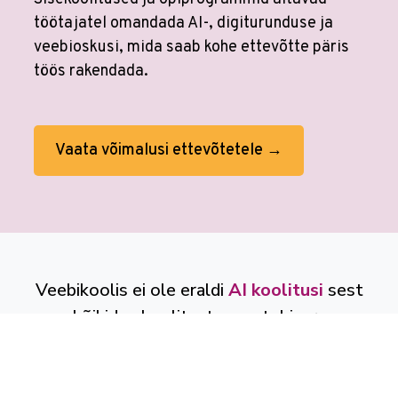
töötajatel omandada AI-, digiturunduse ja
veebioskusi, mida saab kohe ettevõtte päris
töös rakendada.
Vaata võimalusi ettevõtetele →
Veebikoolis ei ole eraldi
AI koolitusi
sest
kõikides koolitustes on tehisaru
kasutamine sees. Tööprotsessid on
muutunud. Õppimine on muutunud.
Veebikoolis oled alati sammu teistest ees.