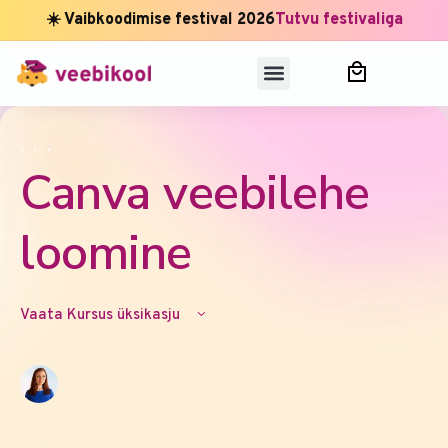
☀️ Vaibkoodimise festival 2026
Tutvu festivaliga
,
,
,
Canva veebilehe
loomine
Vaata Kursus üksikasju