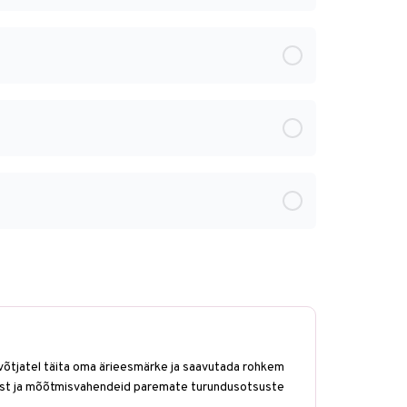
võtjatel täita oma ärieesmärke ja saavutada rohkem
ist ja mõõtmisvahendeid paremate turundusotsuste