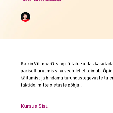
Katrin Vilimaa-Otsing näitab, kuidas kasutad
päriselt aru, mis sinu veebilehel toimub. Õp
käitumist ja hindama turundustegevuste tule
faktide, mitte oletuste põhjal.
Kursus Sisu