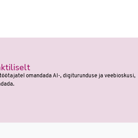
ktiliselt
töötajatel omandada AI-, digiturunduse ja veebioskusi,
ndada.