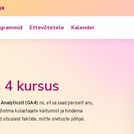
ga
ogrammid
Ettevõtetele
Kalender
 4 kursus
 Analyticsit (GA4)
nii, et sa saad päriselt aru,
õistma külastajate käitumist ja hindama
otsuseid faktide, mitte oletuste põhjal.