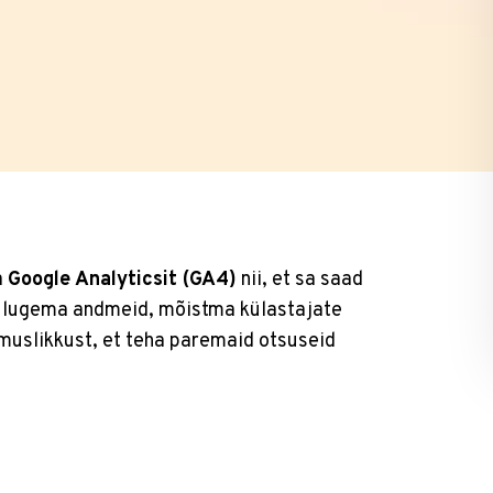
a
Google Analyticsit (GA4)
nii, et sa saad
id lugema andmeid, mõistma külastajate
muslikkust, et teha paremaid otsuseid