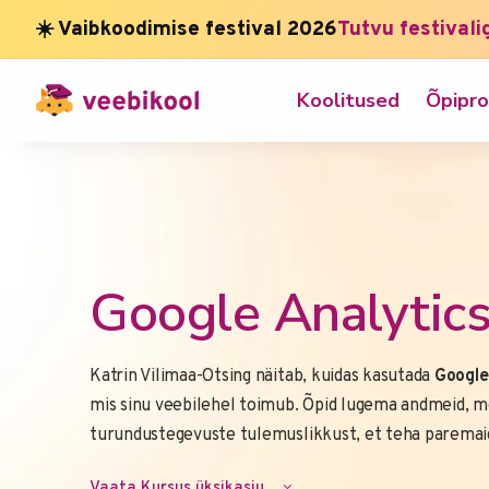
☀️ Vaibkoodimise festival 2026
Tutvu festivali
Koolitused
Õpipr
,
,
,
,
,
,
Google Analytics
Katrin Vilimaa-Otsing näitab, kuidas kasutada
Google
mis sinu veebilehel toimub. Õpid lugema andmeid, m
turundustegevuste tulemuslikkust, et teha paremaid 
Vaata Kursus üksikasju