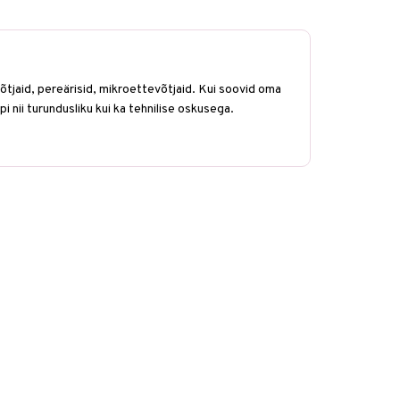
õtjaid, pereärisid, mikroettevõtjaid. Kui soovid oma
ppi nii turundusliku kui ka tehnilise oskusega.