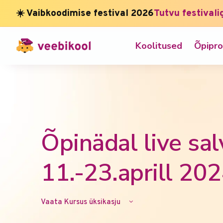
☀️ Vaibkoodimise festival 2026
Tutvu festivali
Koolitused
Õpipr
Õpinädal live sa
11.-23.aprill 20
Vaata Kursus üksikasju