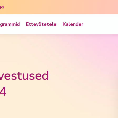
ga
ogrammid
Ettevõtetele
Kalender
lvestused
24