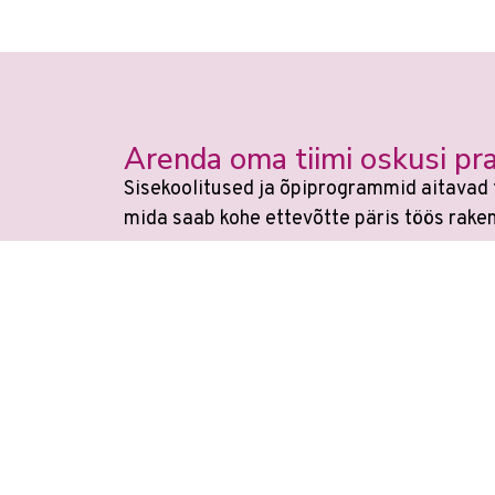
Arenda oma tiimi oskusi pra
Sisekoolitused ja õpiprogrammid aitavad 
mida saab kohe ettevõtte päris töös rake
Veebikoolis ei ole eraldi
AI koolitu
Õppimin