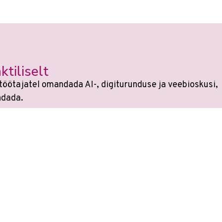
ktiliselt
töötajatel omandada AI-, digiturunduse ja veebioskusi,
ndada.
si
sest kõikides koolitustes on tehisaru kasutami
e on muutunud. Veebikoolis oled alati sammu teist