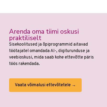
Arenda oma tiimi oskusi
praktiliselt
Sisekoolitused ja õpiprogrammid aitavad
töötajatel omandada AI-, digiturunduse ja
veebioskusi, mida saab kohe ettevõtte päris
töös rakendada.
Vaata võimalusi ettevõtetele →