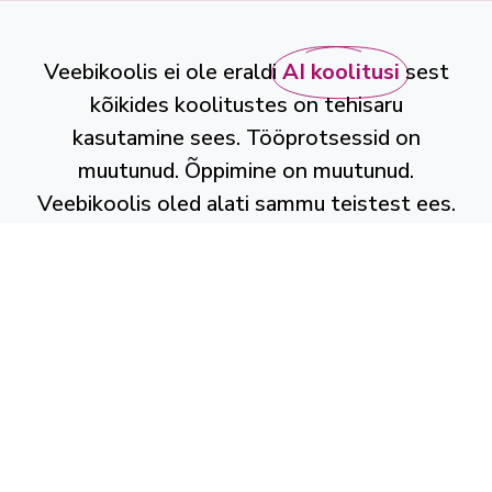
Veebikoolis ei ole eraldi
AI koolitusi
sest
kõikides koolitustes on tehisaru
kasutamine sees. Tööprotsessid on
muutunud. Õppimine on muutunud.
Veebikoolis oled alati sammu teistest ees.
Veebikool OÜ
Reg-nr: 16717378