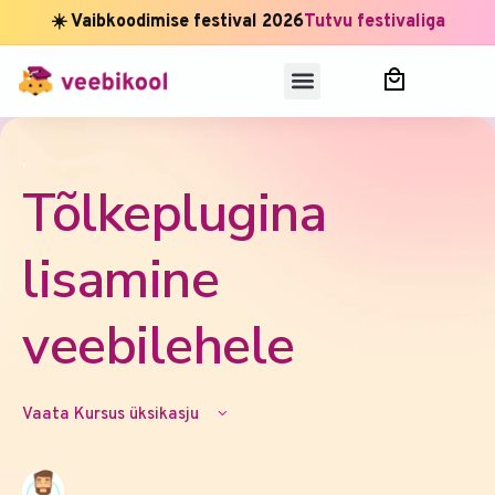
☀️ Vaibkoodimise festival 2026
Tutvu festivaliga
,
Tõlkeplugina
lisamine
veebilehele
Vaata Kursus üksikasju