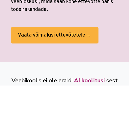
veebioskusi, mida saab kohe ettevõtte päris
töös rakendada.
Vaata võimalusi ettevõtetele →
Veebikoolis ei ole eraldi
AI koolitusi
sest
kõikides koolitustes on tehisaru
kasutamine sees. Tööprotsessid on
muutunud. Õppimine on muutunud.
Veebikoolis oled alati sammu teistest ees.