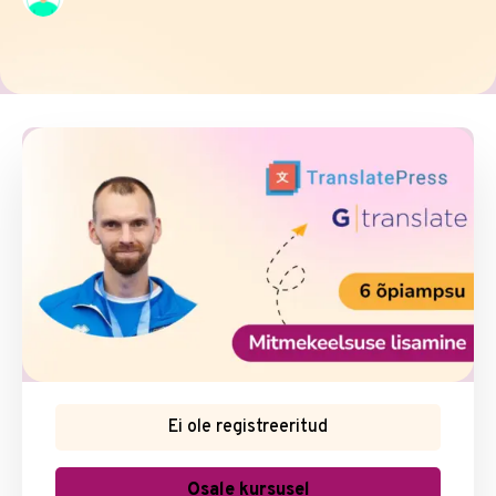
Ei ole registreeritud
Osale kursusel