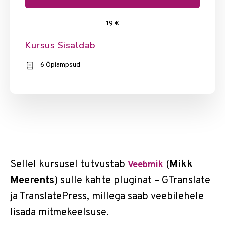
19 €
Kursus Sisaldab
6 Õpiampsud
Sellel kursusel tutvustab
(
Mikk
Veebmik
Meerents
) sulle kahte pluginat – GTranslate
ja TranslatePress, millega saab veebilehele
lisada mitmekeelsuse.