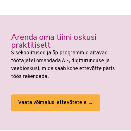
Arenda oma tiimi oskusi
praktiliselt
Sisekoolitused ja õpiprogrammid aitavad
töötajatel omandada AI-, digiturunduse ja
veebioskusi, mida saab kohe ettevõtte päris
töös rakendada.
Vaata võimalusi ettevõtetele →