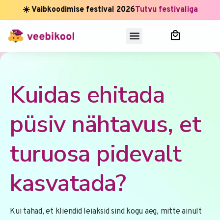
☀️ Vaibkoodimise festival 2026
Tutvu festivaliga
,
,
,
,
Kuidas ehitada
püsiv nähtavus, et
turuosa pidevalt
kasvatada?
Kui tahad, et kliendid leiaksid sind kogu aeg, mitte ainult