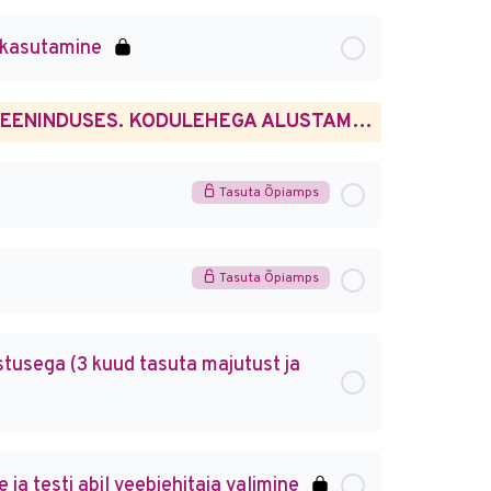
 kasutamine
ESIMESED SAMMUD VEEBIMAJUTUSE ISETEENINDUSES. KODULEHEGA ALUSTAMINE.
Tasuta Õpiamps
Tasuta Õpiamps
tusega (3 kuud tasuta majutust ja
ja testi abil veebiehitaja valimine