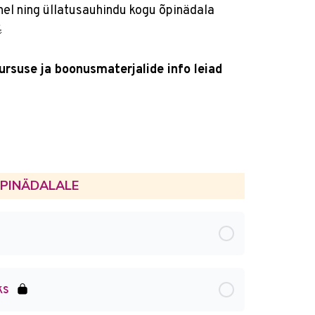
hel ning üllatusauhindu kogu õpinädala
rsuse ja boonusmaterjalide info leiad
ÕPINÄDALALE
ks