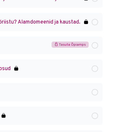
öriistu? Alamdomeenid ja kaustad.
Tasuta Õpiamps
mpsud