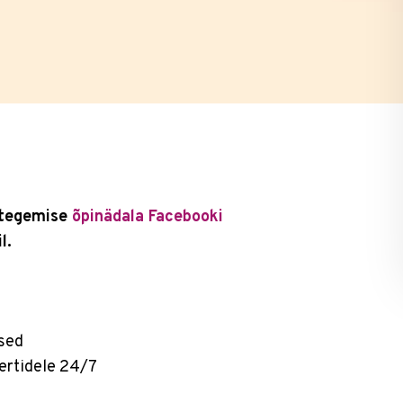
 tegemise
õpinädala Facebooki
l.
used
ertidele 24/7