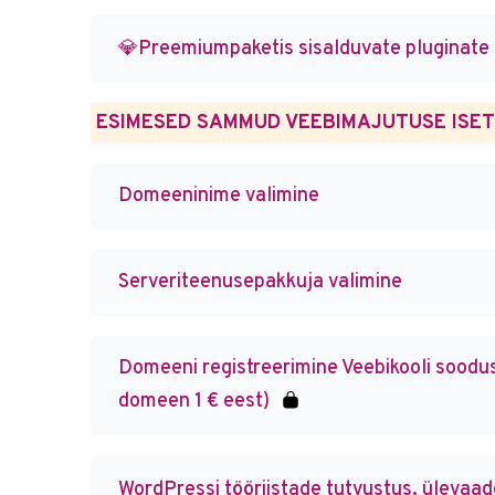
💎Preemiumpaketis sisalduvate pluginate
Domeeninime valimine
Serveriteenusepakkuja valimine
Domeeni registreerimine Veebikooli soodus
domeen 1 € eest)
WordPressi tööriistade tutvustus, ülevaade 