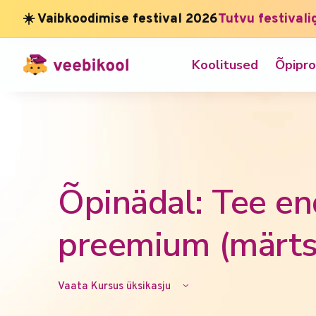
☀️ Vaibkoodimise festival 2026
Tutvu festivali
Koolitused
Õpipr
Õpinädal: Tee en
preemium (märts
Vaata Kursus üksikasju