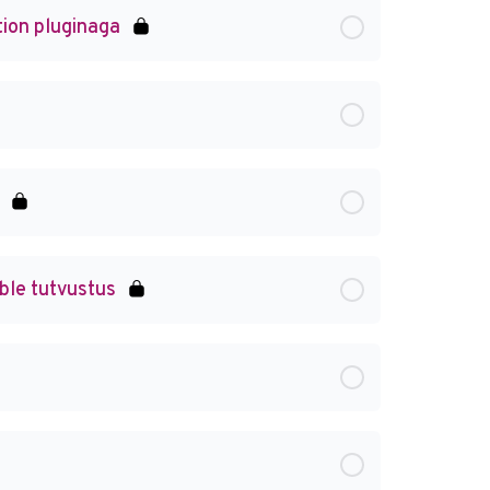
tion pluginaga
ible tutvustus