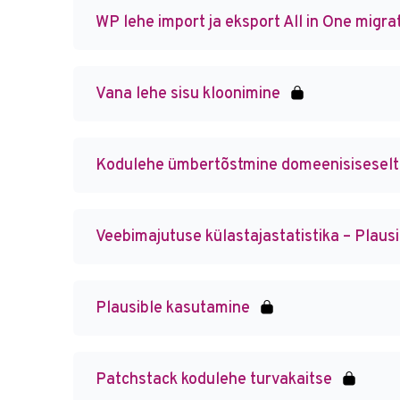
WP lehe import ja eksport All in One migra
Vana lehe sisu kloonimine
Kodulehe ümbertõstmine domeenisiseselt
Veebimajutuse külastajastatistika – Plaus
Plausible kasutamine
Patchstack kodulehe turvakaitse