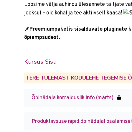
Loosime välja auhindu ülesannete täitjate va
jooksul – ole kohal ja tee aktiivselt kaasa!
📌Preemiumpaketis sisalduvate pluginate ku
õpiampsudest.
Kursus Sisu
TERE TULEMAST KODULEHE TEGEMISE 
Õpinädala korralduslik info (märts)
Produktiivsuse nipid õpinädalal osalemise