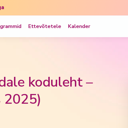
ga
ogrammid
Ettevõtetele
Kalender
dale koduleht –
 2025)