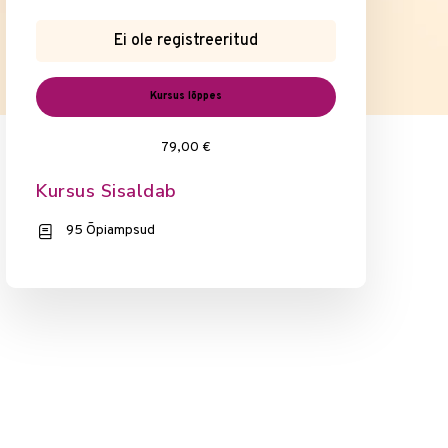
Ei ole registreeritud
Kursus lõppes
79,00 €
Kursus Sisaldab
95 Õpiampsud