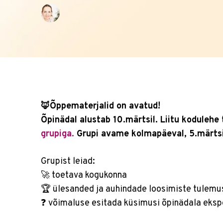
🦊Õppematerjalid on avatud!
Õpinädal alustab 10.märtsil. Liitu kodulehe
grupiga.
Grupi avame kolmapäeval, 5.märtsi
Grupist leiad:
🚀 toetava kogukonna
🏆 ülesanded ja auhindade loosimiste tulem
❓ võimaluse esitada küsimusi õpinädala eksp