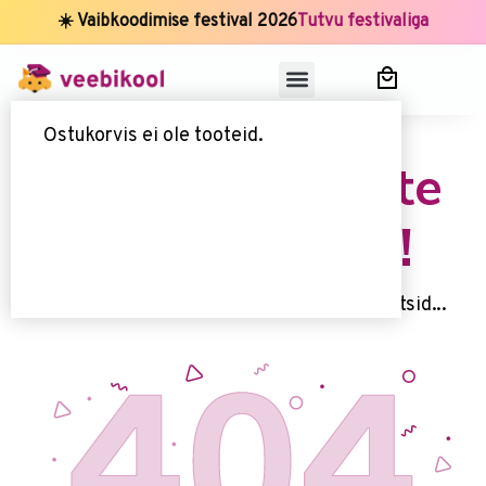
☀️ Vaibkoodimise festival 2026
Tutvu festivaliga
Ostukorvis ei ole tooteid.
Uups, seda lehte
kahjuks ei ole!
Kahjuks me ei leidnud 't seda lehte, mida otsid...