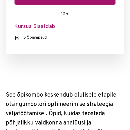
10 €
Kursus Sisaldab
5 Õpiampsud
See õpikombo keskendub olulisele etapile
otsingumootori optimeerimise strateegia
väljatöötamisel. Õpid, kuidas teostada
põhjalikku valdkonna analüüsi ja