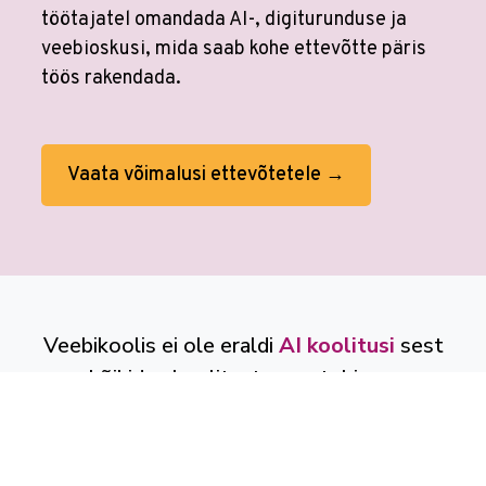
töötajatel omandada AI-, digiturunduse ja
veebioskusi, mida saab kohe ettevõtte päris
töös rakendada.
Vaata võimalusi ettevõtetele →
Veebikoolis ei ole eraldi
AI koolitusi
sest
kõikides koolitustes on tehisaru
kasutamine sees. Tööprotsessid on
muutunud. Õppimine on muutunud.
Veebikoolis oled alati sammu teistest ees.