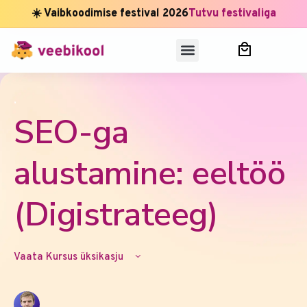
☀️ Vaibkoodimise festival 2026
Tutvu festivaliga
,
SEO-ga
alustamine: eeltöö
(Digistrateeg)
Vaata Kursus üksikasju