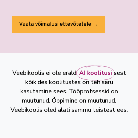
Vaata võimalusi ettevõtetele →
Veebikoolis ei ole eraldi
AI koolitusi
sest
kõikides koolitustes on tehisaru
kasutamine sees. Tööprotsessid on
muutunud. Õppimine on muutunud.
Veebikoolis oled alati sammu teistest ees.