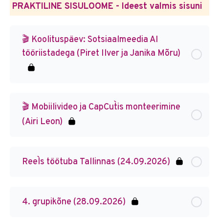
PRAKTILINE SISULOOME - Ideest valmis sisuni
🎬 Koolituspäev: Sotsiaalmeedia AI
tööriistadega (Piret Ilver ja Janika Mõru)
🎬 Mobiilivideo ja CapCut`is monteerimine
(Airi Leon)
Reel`s töötuba Tallinnas (24.09.2026)
4. grupikõne (28.09.2026)