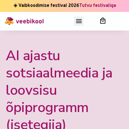
☀️ Vaibkoodimise festival 2026
Tutvu festivaliga
,
,
AI ajastu
sotsiaalmeedia ja
loovsisu
õpiprogramm
(isetegija)