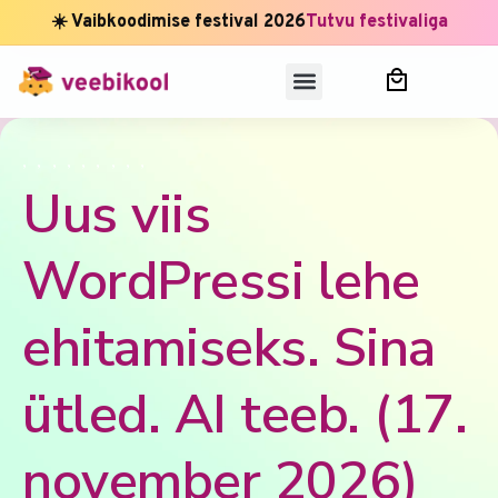
☀️ Vaibkoodimise festival 2026
Tutvu festivaliga
,
,
,
,
,
,
,
,
,
Uus viis
WordPressi lehe
ehitamiseks. Sina
ütled. AI teeb. (17.
november 2026)