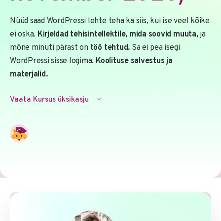
Nüüd saad WordPressi lehte teha ka siis, kui ise veel kõike
ei oska.
Kirjeldad tehisintellektile, mida soovid muuta,
ja
mõne minuti pärast on
töö tehtud.
Sa ei pea isegi
WordPressi sisse logima.
Koolituse salvestus ja
materjalid.
Vaata Kursus üksikasju