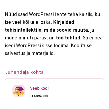
Nüüd saad WordPressi lehte teha ka siis, kui
ise veel kõike ei oska.
Kirjeldad
tehisintellektile, mida soovid muuta,
ja
mõne minuti pärast on
töö tehtud.
Sa ei pea
isegi WordPressi sisse logima. Koolituse
salvestus ja materjalid.
Juhendaja kohta
Veebikool
71 Kursused