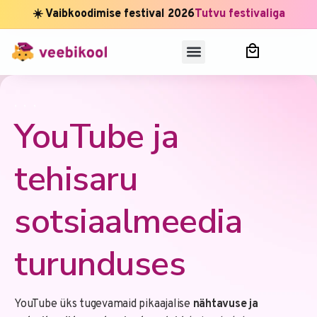
☀️ Vaibkoodimise festival 2026
Tutvu festivaliga
,
,
,
YouTube ja
tehisaru
sotsiaalmeedia
turunduses
YouTube üks tugevamaid pikaajalise
nähtavuse ja