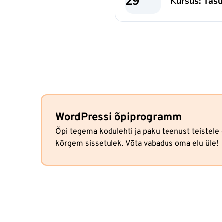
29
Kursus: Tasu
WordPressi õpiprogramm
Õpi tegema kodulehti ja paku teenust teistele 
kõrgem sissetulek. Võta vabadus oma elu üle!