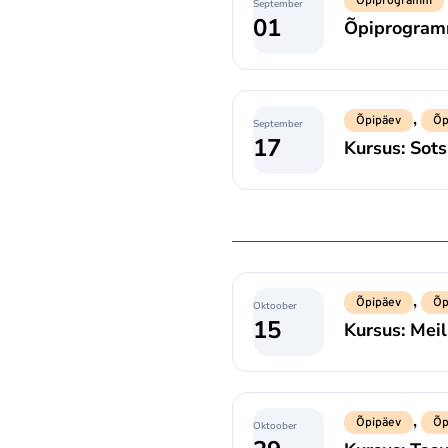
Õpiprogramm
September
01
Õpiprogramm
,
Õpipäev
Õp
September
17
Kursus: Sot
,
Õpipäev
Õp
Oktoober
15
Kursus: Mei
,
Õpipäev
Õp
Oktoober