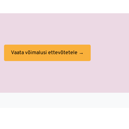
Vaata võimalusi ettevõtetele →
ne sees. Tööprotsessid on muutunud.
test ees.