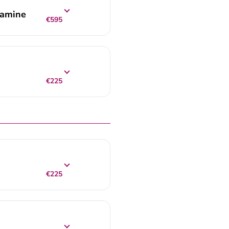
tamine
€595
€225
€225