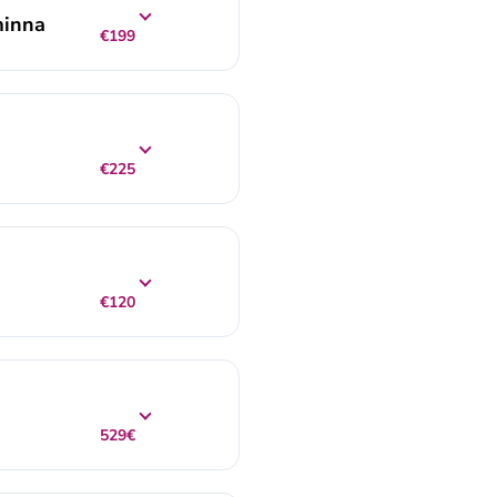
minna
€199
€225
€120
529€