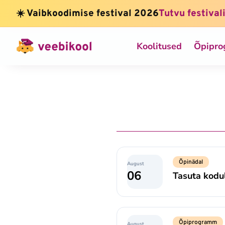
☀️ Vaibkoodimise festival 2026
Tutvu festival
Koolitused
Õpipr
Õpinädal
August
06
Tasuta kodu
Õpiprogramm
August