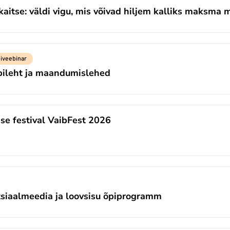
aitse: väldi vigu, mis võivad hiljem kalliks maksma 
iveebinar
bileht ja maandumislehed
se festival VaibFest 2026
otsiaalmeedia ja loovsisu õpiprogramm