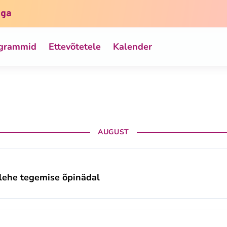
iga
ogrammid
Ettevõtetele
Kalender
AUGUST
lehe tegemise õpinädal