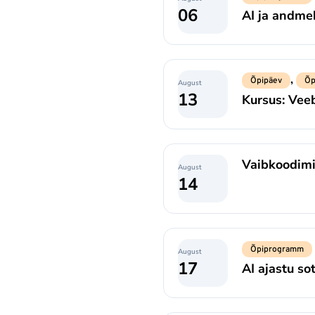
06
AI ja andmek
,
Õpipäev
Õp
August
13
Kursus: Vee
Vaibkoodimi
August
14
Õpiprogramm
August
17
AI ajastu s