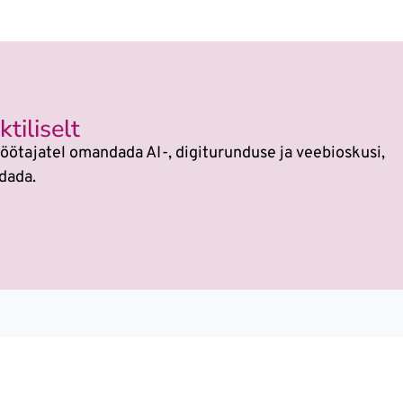
tiliselt
öötajatel omandada AI-, digiturunduse ja veebioskusi,
dada.
si
sest kõikides koolitustes on tehisaru kasutami
 on muutunud. Veebikoolis oled alati sammu teis