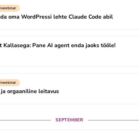
iveebinar
uda oma WordPressi lehte Claude Code abil
it Kallasega: Pane AI agent enda jaoks tööle!
iveebinar
ja orgaaniline leitavus
SEPTEMBER