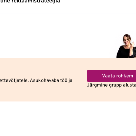
line reklaamistrateegia
Vaata rohkem
ettevõtjatele. Asukohavaba töö ja
Järgmine grupp alust