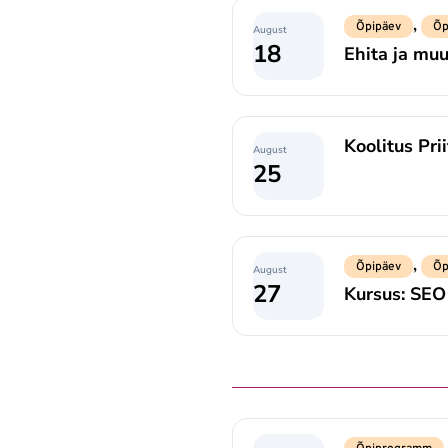
,
Õpipäev
Õp
August
18
Ehita ja mu
Koolitus Pri
August
25
,
Õpipäev
Õp
August
27
Kursus: SEO 