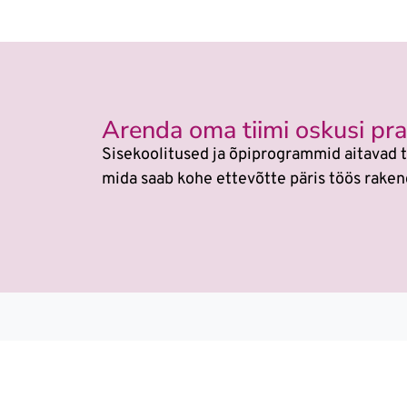
Arenda oma tiimi oskusi prak
Sisekoolitused ja õpiprogrammid aitavad t
mida saab kohe ettevõtte päris töös raken
Veebikoolis ei ole eraldi
AI koolitu
Õppimine