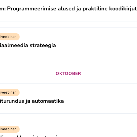
: Programmeerimise alused ja praktiline koodikirju
iveebinar
siaalmeedia strateegia
OKTOOBER
iveebinar
liturundus ja automaatika
iveebinar