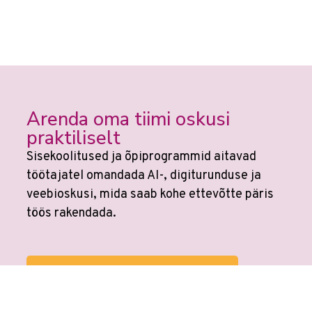
Arenda oma tiimi oskusi
praktiliselt
Sisekoolitused ja õpiprogrammid aitavad
töötajatel omandada AI-, digiturunduse ja
veebioskusi, mida saab kohe ettevõtte päris
töös rakendada.
Vaata võimalusi ettevõtetele →