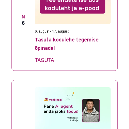
N
6
6. august
-
17. august
Tasuta kodulehe tegemise
õpinädal
TASUTA