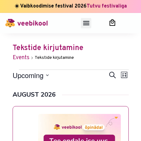
☀️ Vaibkoodimise festival 2026
Tutvu festivaliga
Tekstide kirjutamine
Events
Tekstide kirjutamine
Event
Events
Upcoming
Search
Views
List
Select
Search
Naviga
date.
AUGUST 2026
and
Views
Navigat