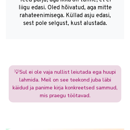
Teed palju, aga ikka on tunne, et ei
liigu edasi. Oled hõivatud, aga mitte
rahateenimisega. Küllad asju edasi,
sest pole selgust, kust alustada.
💡Sul ei ole vaja nullist leiutada ega huupi
lahmida. Meil on see teekond juba läbi
käidud ja panime kirja konkreetsed sammud,
mis praegu töötavad.