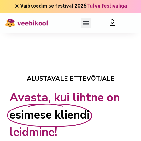
☀️ Vaibkoodimise festival 2026
Tutvu festivaliga
ALUSTAVALE ETTEVÕTJALE
Avasta, kui lihtne on
esimese kliendi
leidmine!