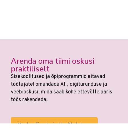
Arenda oma tiimi oskusi
praktiliselt
Sisekoolitused ja õpiprogrammid aitavad
töötajatel omandada AI-, digiturunduse ja
veebioskusi, mida saab kohe ettevõtte päris
töös rakendada.
Vaata võimalusi ettevõtetele →