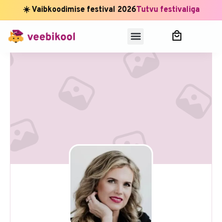
☀️ Vaibkoodimise festival 2026
Tutvu festivaliga