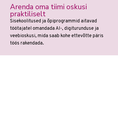
Arenda oma tiimi oskusi
praktiliselt
Sisekoolitused ja õpiprogrammid aitavad
töötajatel omandada AI-, digiturunduse ja
veebioskusi, mida saab kohe ettevõtte päris
töös rakendada.
Vaata võimalusi ettevõtetele →
Veebikoolis ei ole eraldi
AI koolitusi
sest
kõikides koolitustes on tehisaru