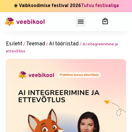
☀️ Vaibkoodimise festival 2026
Tutvu festivaliga
Esileht
Teemad
AI tööriistad
/
/
/ AI integreerimine ja
ettevõtlus