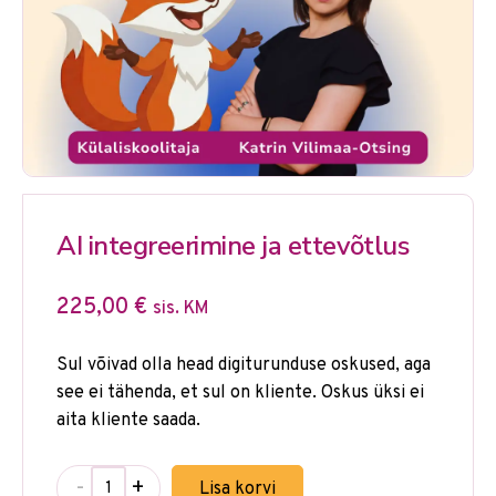
AI integreerimine ja ettevõtlus
225,00
€
sis. KM
Sul võivad olla head digiturunduse oskused, aga
see ei tähenda, et sul on kliente. Oskus üksi ei
aita kliente saada.
-
+
Lisa korvi