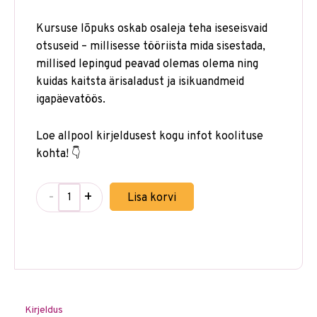
Kursuse lõpuks oskab osaleja teha iseseisvaid
otsuseid – millisesse tööriista mida sisestada,
millised lepingud peavad olemas olema ning
kuidas kaitsta ärisaladust ja isikuandmeid
igapäevatöös.
Loe allpool kirjeldusest kogu infot koolituse
kohta! 👇
-
+
Lisa korvi
Kirjeldus