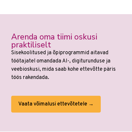
Arenda oma tiimi oskusi
praktiliselt
Sisekoolitused ja õpiprogrammid aitavad
töötajatel omandada AI-, digiturunduse ja
veebioskusi, mida saab kohe ettevõtte päris
töös rakendada.
Vaata võimalusi ettevõtetele →