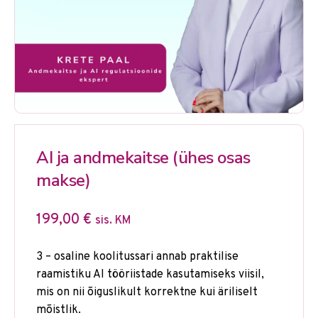
AI ja andmekaitse (ühes osas
makse)
199,00
€
sis. KM
3 – osaline koolitussari annab praktilise
raamistiku AI tööriistade kasutamiseks viisil,
mis on nii õiguslikult korrektne kui äriliselt
mõistlik.