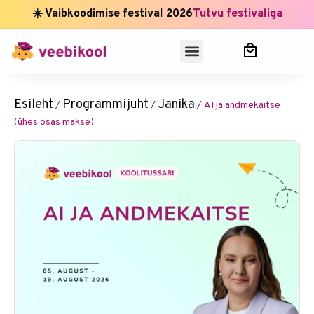
☀️ Vaibkoodimise festival 2026
Tutvu festivaliga
Esileht
Programmijuht
Janika
/
/
/ AI ja andmekaitse
(ühes osas makse)