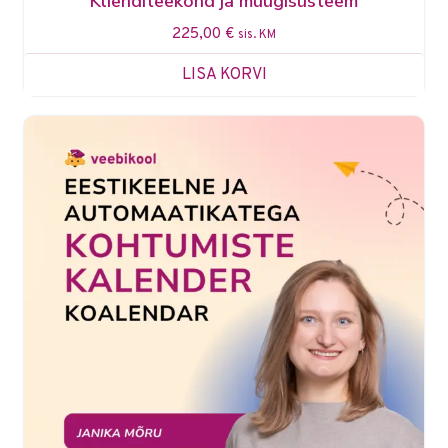
Klienditeekond ja müügisüsteem
225,00
€
sis. KM
LISA KORVI