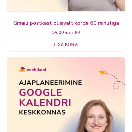
Gmaili postkast püsivalt korda 60 minutiga
59,00
€
sis. KM
LISA KORVI