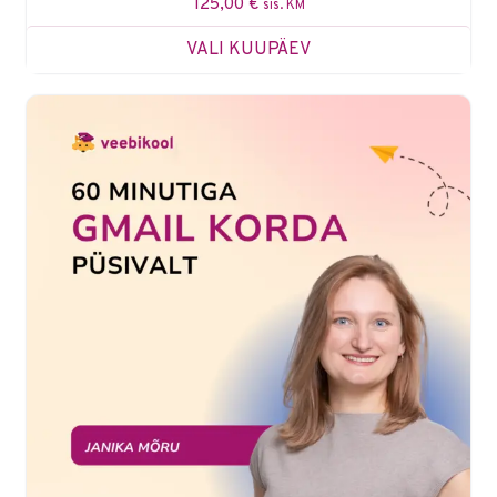
125,00
€
sis. KM
VALI KUUPÄEV