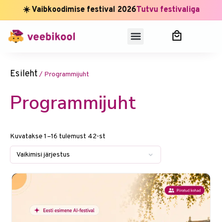
☀️ Vaibkoodimise festival 2026
Tutvu festivaliga
Esileht
/ Programmijuht
Programmijuht
Kuvatakse 1–16 tulemust 42-st