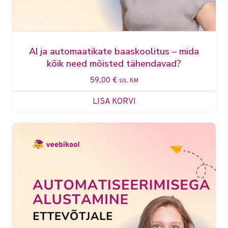
AI ja automaatikate baaskoolitus – mida
kõik need mõisted tähendavad?
59,00
€
sis. KM
LISA KORVI