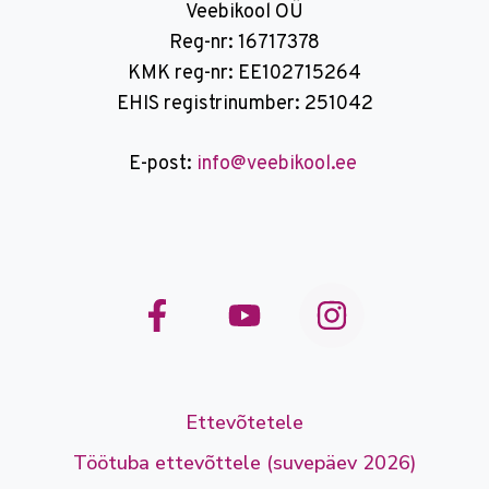
Veebikool OÜ
Reg-nr: 16717378
KMK reg-nr: EE102715264
EHIS registrinumber: 251042
E-post:
info@veebikool.ee
Ettevõtetele
Töötuba ettevõttele (suvepäev 2026)