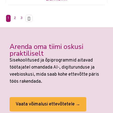
1
2
3
Arenda oma tiimi oskusi
praktiliselt
Sisekoolitused ja õpiprogrammid aitavad
töötajatel omandada AI-, digiturunduse ja
veebioskusi, mida saab kohe ettevõtte päris
töös rakendada.
Vaata võimalusi ettevõtetele →