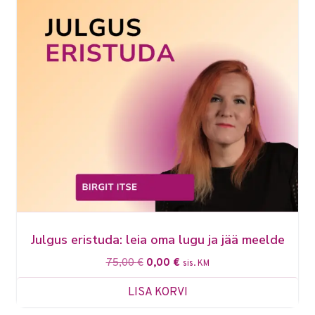
Julgus eristuda: leia oma lugu ja jää meelde
75,00
€
0,00
€
sis. KM
LISA KORVI