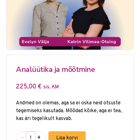
Analüütika ja mõõtmine
225,00
€
sis. KM
Andmed on olemas, aga sa ei oska neid otsuste
tegemiseks kasutada. Mõõdad kõike, aga ei tea,
kas äri tegelikult kasvab.
-
+
Lisa korvi