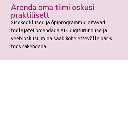
Arenda oma tiimi oskusi
praktiliselt
Sisekoolitused ja õpiprogrammid aitavad
töötajatel omandada AI-, digiturunduse ja
veebioskusi, mida saab kohe ettevõtte päris
töös rakendada.
Vaata võimalusi ettevõtetele →
Veebikoolis ei ole eraldi
AI koolitusi
sest
kõikides koolitustes on tehisaru