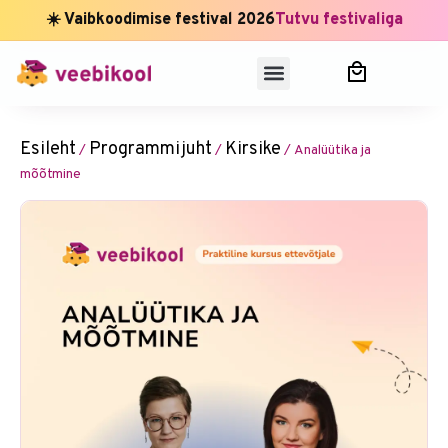
☀️ Vaibkoodimise festival 2026
Tutvu festivaliga
Esileht
Programmijuht
Kirsike
/
/
/ Analüütika ja
mõõtmine