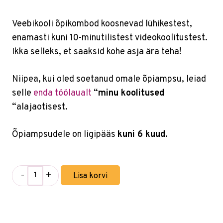
Veebikooli õpikombod koosnevad lühikestest,
enamasti kuni 10-minutilistest videokoolitustest.
Ikka selleks, et saaksid kohe asja ära teha!
Niipea, kui oled soetanud omale õpiampsu, leiad
selle
enda töölaualt
“
minu koolitused
“alajaotisest.
Õpiampsudele on ligipääs
kuni 6 kuud
.
-
+
Lisa korvi