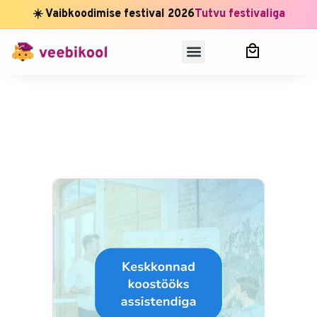
☀️ Vaibkoodimise festival 2026
Tutvu festivaliga