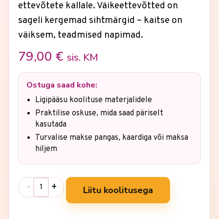
ettevõtete kallale. Väikeettevõtted on
sageli kergemad sihtmärgid – kaitse on
väiksem, teadmised napimad.
79,00
€
sis. KM
Ostuga saad kohe:
Ligipääsu koolituse materjalidele
Praktilise oskuse, mida saad päriselt
kasutada
Turvalise makse pangas, kaardiga või maksa
hiljem
-
+
Liitu koolitusega