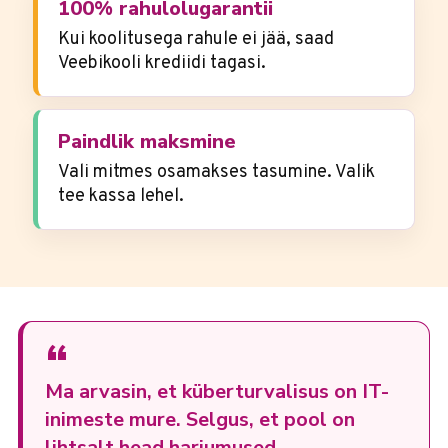
100% rahulolugarantii
Kui koolitusega rahule ei jää, saad
Veebikooli krediidi tagasi.
Paindlik maksmine
Vali mitmes osamakses tasumine. Valik
tee kassa lehel.
“
Ma arvasin, et küberturvalisus on IT-
inimeste mure. Selgus, et pool on
lihtsalt head harjumused.