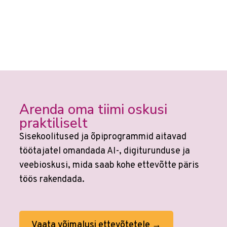
Arenda oma tiimi oskusi
praktiliselt
Sisekoolitused ja õpiprogrammid aitavad
töötajatel omandada AI-, digiturunduse ja
veebioskusi, mida saab kohe ettevõtte päris
töös rakendada.
Vaata võimalusi ettevõtetele →