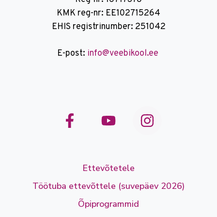
KMK reg-nr: EE102715264
EHIS registrinumber: 251042
E-post:
info@veebikool.ee
Ettevõtetele
Töötuba ettevõttele (suvepäev 2026)
Õpiprogrammid