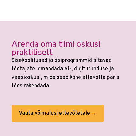
Arenda oma tiimi oskusi
praktiliselt
Sisekoolitused ja õpiprogrammid aitavad
töötajatel omandada AI-, digiturunduse ja
veebioskusi, mida saab kohe ettevõtte päris
töös rakendada.
Vaata võimalusi ettevõtetele →