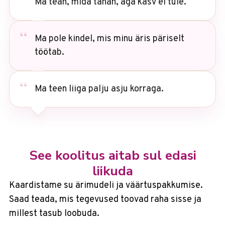
Ma tean, mida tahan, aga kasv ei tule.
Ma pole kindel, mis minu äris päriselt
töötab.
Ma teen liiga palju asju korraga.
See koolitus aitab sul edasi
liikuda
Kaardistame su ärimudeli ja väärtuspakkumise.
Saad teada, mis tegevused toovad raha sisse ja
millest tasub loobuda.