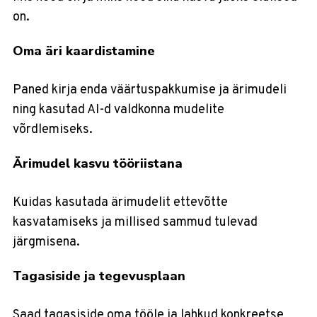
on.
Oma äri kaardistamine
Paned kirja enda väärtuspakkumise ja ärimudeli
ning kasutad AI-d valdkonna mudelite
võrdlemiseks.
Ärimudel kasvu tööriistana
Kuidas kasutada ärimudelit ettevõtte
kasvatamiseks ja millised sammud tulevad
järgmisena.
Tagasiside ja tegevusplaan
Saad tagasiside oma tööle ja lahkud konkreetse