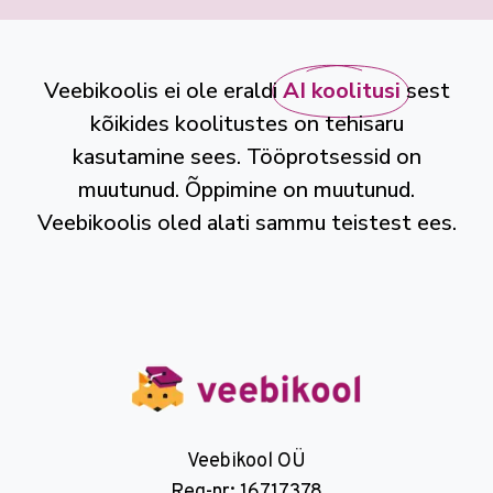
Veebikoolis ei ole eraldi
AI koolitusi
sest
kõikides koolitustes on tehisaru
kasutamine sees. Tööprotsessid on
muutunud. Õppimine on muutunud.
Veebikoolis oled alati sammu teistest ees.
Veebikool OÜ
Reg-nr: 16717378