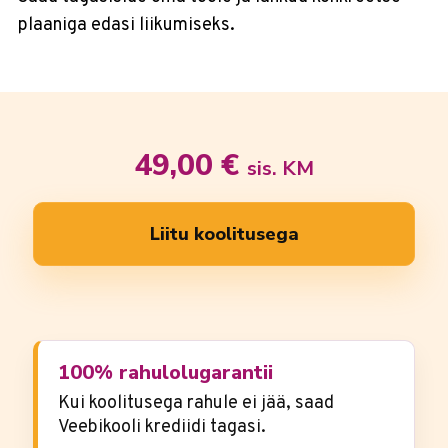
plaaniga edasi liikumiseks.
49,00
€
sis. KM
Liitu koolitusega
100% rahulolugarantii
Kui koolitusega rahule ei jää, saad
Veebikooli krediidi tagasi.