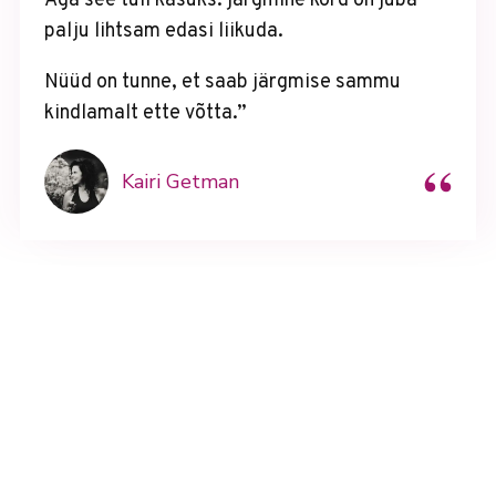
Aga see tuli kasuks: järgmine kord on juba
palju lihtsam edasi liikuda.
Nüüd on tunne, et saab järgmise sammu
kindlamalt ette võtta.”
“
Kairi Getman