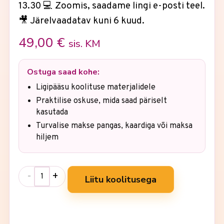
13.30 💻 Zoomis, saadame lingi e-posti teel.
🎥 Järelvaadatav kuni 6 kuud.
49,00
€
sis. KM
Ostuga saad kohe:
Ligipääsu koolituse materjalidele
Praktilise oskuse, mida saad päriselt
kasutada
Turvalise makse pangas, kaardiga või maksa
hiljem
-
+
Liitu koolitusega