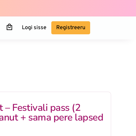
Logi sisse
Registreeru
t – Festivali pass (2
vanut + sama pere lapsed