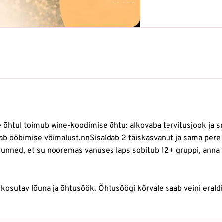
e õhtul toimub wine-koodimise õhtu: alkovaba tervitusjook ja sn
dab ööbimise võimalust.nnSisaldab 2 täiskasvanut ja sama per
unned, et su nooremas vanuses laps sobitub 12+ gruppi, anna se
osutav lõuna ja õhtusöök. Õhtusöögi kõrvale saab veini eraldi