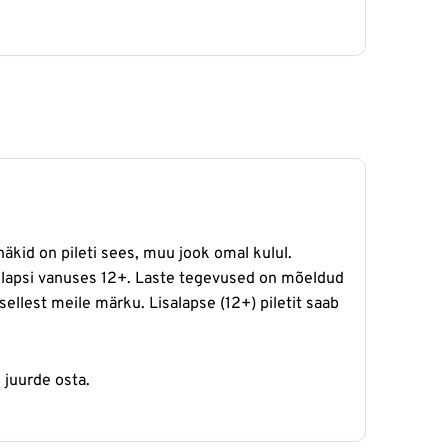
äkid on pileti sees, muu jook omal kulul.
e lapsi vanuses 12+. Laste tegevused on mõeldud
llest meile märku. Lisalapse (12+) piletit saab
 juurde osta.