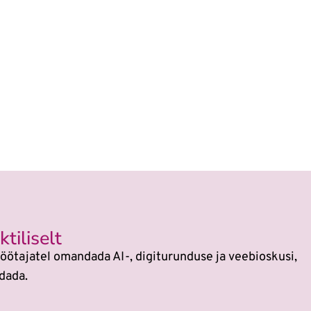
tiliselt
öötajatel omandada AI-, digiturunduse ja veebioskusi,
dada.