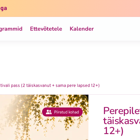
iga
ogrammid
Ettevõtetele
Kalender
stivali pass (2 täiskasvanut + sama pere lapsed 12+)
Perepile
täiskas
12+)