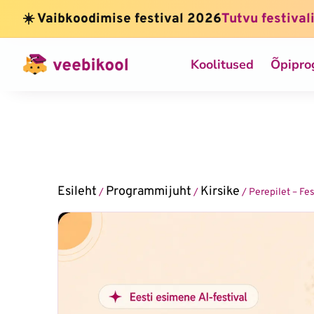
☀️ Vaibkoodimise festival 2026
Tutvu festival
Koolitused
Õpipr
Esileht
Programmijuht
Kirsike
/
/
/ Perepilet – Fe