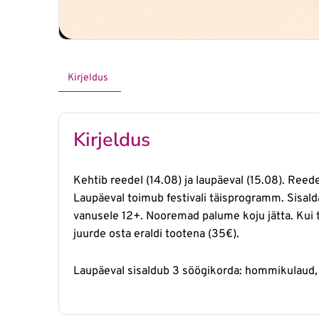
Kirjeldus
Kirjeldus
Kehtib reedel (14.08) ja laupäeval (15.08). Reed
Laupäeval toimub festivali täisprogramm. Sisal
vanusele 12+. Nooremad palume koju jätta. Kui t
juurde osta eraldi tootena (35€).
Laupäeval sisaldub 3 söögikorda: hommikulaud, k