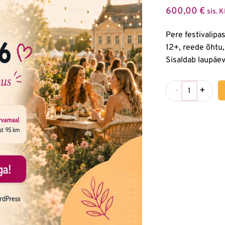
600,00
€
sis. 
Pere festivalipa
12+, reede õhtu
Sisaldab laupäev
-
+