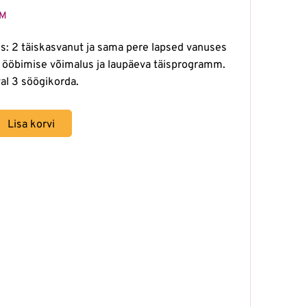
KM
ss: 2 täiskasvanut ja sama pere lapsed vanuses
, ööbimise võimalus ja laupäeva täisprogramm.
al 3 söögikorda.
Lisa korvi