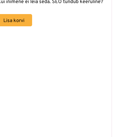
 kui inimene ei leia seda. SEO tundub keeruline?
Lisa korvi