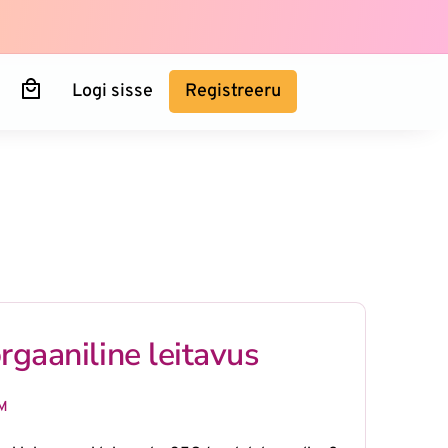
Logi sisse
Registreeru
rgaaniline leitavus
KM