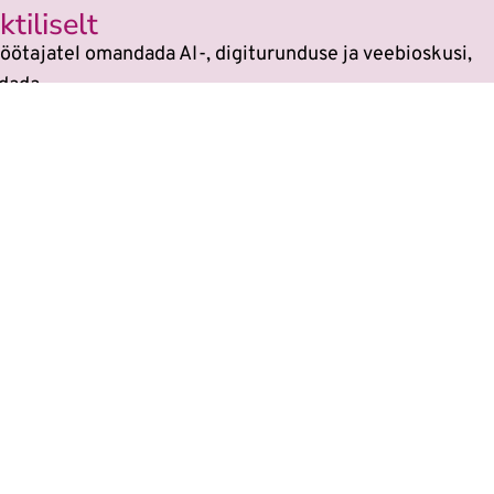
tiliselt
öötajatel omandada AI-, digiturunduse ja veebioskusi,
dada.
si
sest kõikides koolitustes on tehisaru kasutami
 on muutunud. Veebikoolis oled alati sammu teis