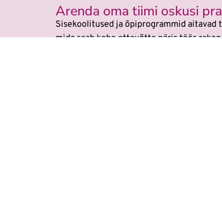
Arenda oma tiimi oskusi prak
Sisekoolitused ja õpiprogrammid aitavad t
mida saab kohe ettevõtte päris töös raken
Veebikoolis ei ole eraldi
AI koolitu
Õppimine