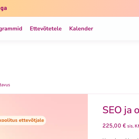
iga
ogrammid
Ettevõtetele
Kalender
itavus
SEO ja o
225,00
€
sis. 