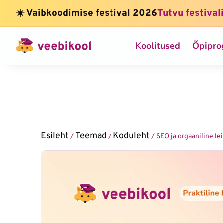
☀️ Vaibkoodimise festival 2026
Tutvu festival
Koolitused
Õpipr
Esileht
Teemad
Koduleht
/
/
/ SEO ja orgaaniline le