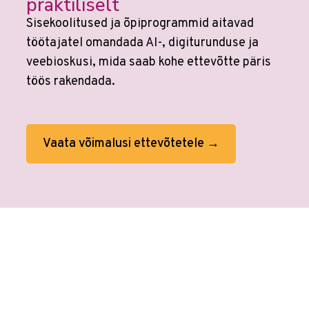
praktiliselt
Sisekoolitused ja õpiprogrammid aitavad
töötajatel omandada AI-, digiturunduse ja
veebioskusi, mida saab kohe ettevõtte päris
töös rakendada.
Vaata võimalusi ettevõtetele →
Veebikoolis ei ole eraldi
AI koolitusi
sest
kõikides koolitustes on tehisaru
kasutamine sees. Tööprotsessid on