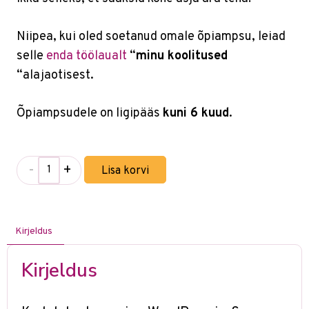
Niipea, kui oled soetanud omale õpiampsu, leiad
selle
enda töölaualt
“
minu koolitused
“alajaotisest.
Õpiampsudele on ligipääs
kuni 6 kuud
.
-
+
Lisa korvi
Kirjeldus
Kirjeldus