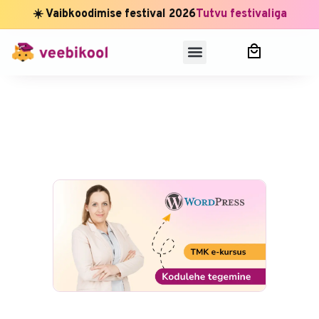
☀️ Vaibkoodimise festival 2026
Tutvu festivaliga