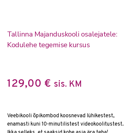
Tallinna Majanduskooli osalejatele:
Kodulehe tegemise kursus
129,00
€
sis. KM
Veebikooli õpikombod koosnevad lühikestest,
enamasti kuni 10-minutilistest videokoolitustest.
Ikka selleks, et saaksid kohe asja ära teha!