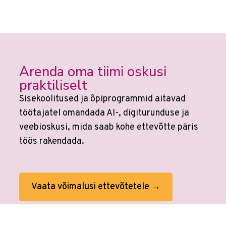
Arenda oma tiimi oskusi
praktiliselt
Sisekoolitused ja õpiprogrammid aitavad
töötajatel omandada AI-, digiturunduse ja
veebioskusi, mida saab kohe ettevõtte päris
töös rakendada.
Vaata võimalusi ettevõtetele →