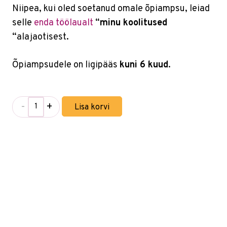
Niipea, kui oled soetanud omale õpiampsu, leiad
selle
enda töölaualt
“
minu koolitused
“alajaotisest.
Õpiampsudele on ligipääs
kuni 6 kuud
.
-
+
Lisa korvi