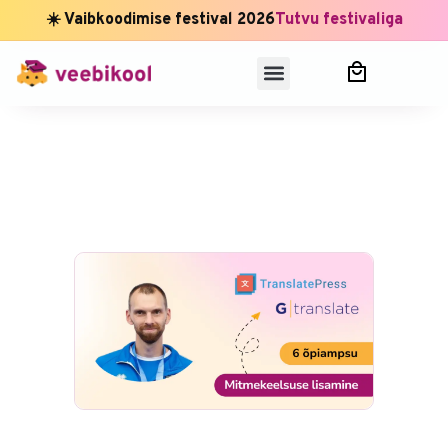
☀️ Vaibkoodimise festival 2026
Tutvu festivaliga