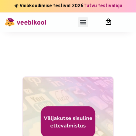
☀️ Vaibkoodimise festival 2026
Tutvu festivaliga