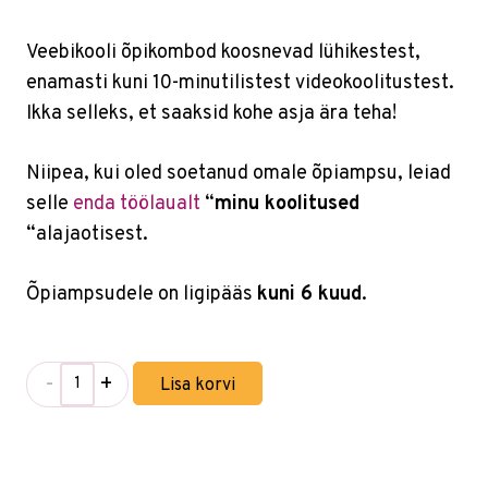
Veebikooli õpikombod koosnevad lühikestest,
enamasti kuni 10-minutilistest videokoolitustest.
Ikka selleks, et saaksid kohe asja ära teha!
Niipea, kui oled soetanud omale õpiampsu, leiad
selle
enda töölaualt
“
minu koolitused
“alajaotisest.
Õpiampsudele on ligipääs
kuni 6 kuud
.
-
+
Lisa korvi