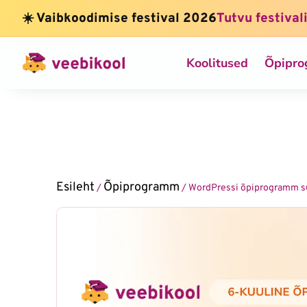
☀️ Vaibkoodimise festival 2026
Tutvu festival
Koolitused
Õpipr
Esileht
Õpiprogramm
/
/ WordPressi õpiprogramm s