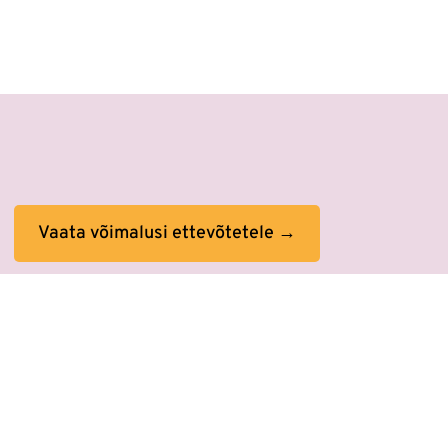
Vaata võimalusi ettevõtetele →
ne sees. Tööprotsessid on muutunud.