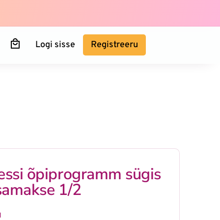
Logi sisse
Registreeru
ssi õpiprogramm sügis
samakse 1/2
M