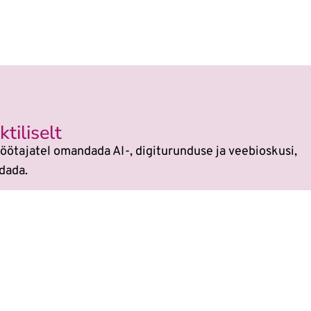
tiliselt
öötajatel omandada AI-, digiturunduse ja veebioskusi,
dada.
si
sest kõikides koolitustes on tehisaru kasutami