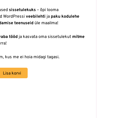
used
sissetulekuks
– õpi looma
id WordPressi
veebilehti
ja
paku kodulehe
ldamise teenuseid
üle maailma!
vaba tööd
ja kasvata oma sissetulekut
mitme
rra!
, kus me ei hoia midagi tagasi.
Lisa korvi