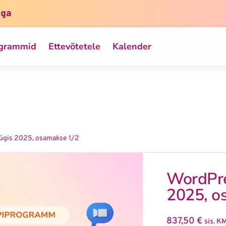
iga
ogrammid
Ettevõtetele
Kalender
ügis 2025, osamakse 1/2
WordPre
2025, o
837,50
€
sis. K