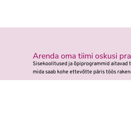
Arenda oma tiimi oskusi prak
Sisekoolitused ja õpiprogrammid aitavad t
mida saab kohe ettevõtte päris töös raken
Veebikoolis ei ole eraldi
AI koolitu