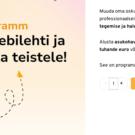
Muuda oma osk
professionaalse
tegemise ja ha
Alusta
asukoha
tuhande euro
võ
See on programm
-
+