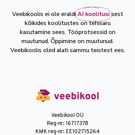
Veebikoolis ei ole eraldi
AI koolitusi
sest
kõikides koolitustes on tehisaru
kasutamine sees. Tööprotsessid on
muutunud. Õppimine on muutunud.
Veebikoolis oled alati sammu teistest ees.
Veebikool OÜ
Reg-nr: 16717378
KMK reg-nr: EE102715264