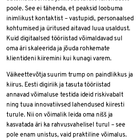
poole. See ei tähenda, et peaksid loobuma
inimlikust kontaktist – vastupidi, personaalsed
kohtumised ja üritused aitavad luua usaldust.
Kuid digitaalsed tööriistad võimaldavad sul
oma äri skaleerida ja jõuda rohkemate
klientideni kiiremini kui kunagi varem.
Väikeettevõtja suurim trump on paindlikkus ja
kiirus. Eesti digiriik ja tasuta tööriistad
annavad võimaluse testida ideid riskivabalt
ning tuua innovatiivsed lahendused kiiresti
turule. Nii on võimalik leida oma nišš ja
kasvatada äri ka rahvusvahelisel turul – see
pole enam unistus, vaid praktiline võimalus.