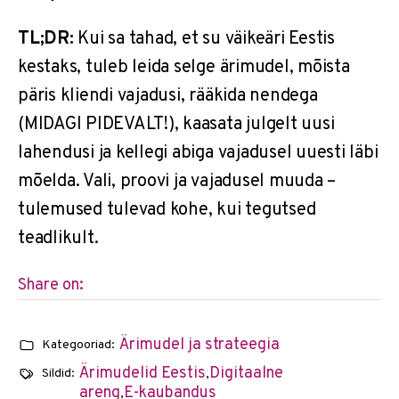
TL;DR:
Kui sa tahad, et su väikeäri Eestis
kestaks, tuleb leida selge ärimudel, mõista
päris kliendi vajadusi, rääkida nendega
(MIDAGI PIDEVALT!), kaasata julgelt uusi
lahendusi ja kellegi abiga vajadusel uuesti läbi
mõelda. Vali, proovi ja vajadusel muuda –
tulemused tulevad kohe, kui tegutsed
teadlikult.
Share on:
Ärimudel ja strateegia
Kategooriad:
Ärimudelid Eestis
Digitaalne
Sildid:
,
areng
E-kaubandus
,