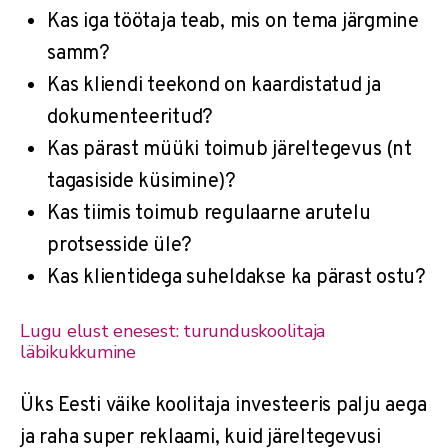
Kas iga töötaja teab, mis on tema järgmine
samm?
Kas kliendi teekond on kaardistatud ja
dokumenteeritud?
Kas pärast müüki toimub järeltegevus (nt
tagasiside küsimine)?
Kas tiimis toimub regulaarne arutelu
protsesside üle?
Kas klientidega suheldakse ka pärast ostu?
Lugu elust enesest: turunduskoolitaja
läbikukkumine
Üks Eesti väike koolitaja investeeris palju aega
ja raha super reklaami, kuid järeltegevusi