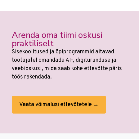
Arenda oma tiimi oskusi
praktiliselt
Sisekoolitused ja õpiprogrammid aitavad
töötajatel omandada AI-, digiturunduse ja
veebioskusi, mida saab kohe ettevõtte päris
töös rakendada.
Vaata võimalusi ettevõtetele →