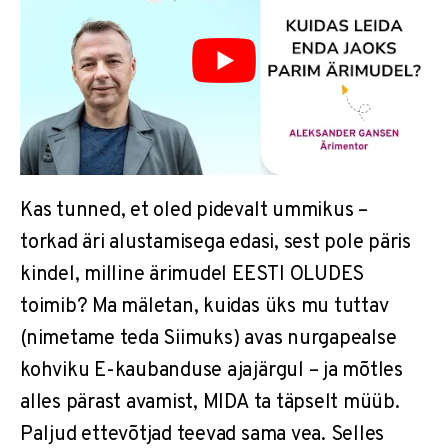
Kas tunned, et oled pidevalt ummikus –
torkad äri alustamisega edasi, sest pole päris
kindel, milline ärimudel EESTI OLUDES
toimib? Ma mäletan, kuidas üks mu tuttav
(nimetame teda Siimuks) avas nurgapealse
kohviku E-kaubanduse ajajärgul – ja mõtles
alles pärast avamist, MIDA ta täpselt müüb.
Paljud ettevõtjad teevad sama vea. Selles