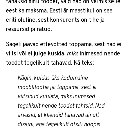
tahaksid sinu toodet, vaid nad on valmis selle
eest ka maksma. Eesti ärimaastikul on see
eriti oluline, sest konkurents on tihe ja
ressursid piiratud.
Sageli jäävad ettevõtted toppama, sest nad ei
viitsi või ei julge küsida,
miks
inimesed nende
toodet tegelikult tahavad. Näiteks:
Nägin, kuidas üks kodumaine
mööblitootja jäi toppama, sest ei
viitsinud kuulata, miks inimesed
tegelikult nende toodet tahtsid. Nad
arvasid, et kliendid tahavad ainult
disaini, aga tegelikult otsiti hoopis