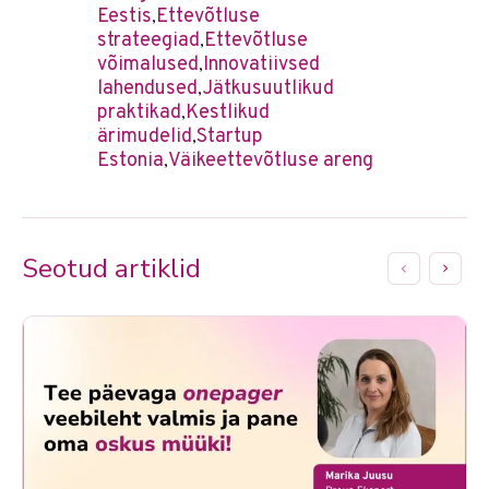
Eestis
Ettevõtluse
,
strateegiad
Ettevõtluse
,
võimalused
Innovatiivsed
,
lahendused
Jätkusuutlikud
,
praktikad
Kestlikud
,
ärimudelid
Startup
,
Estonia
Väikeettevõtluse areng
,
Seotud artiklid