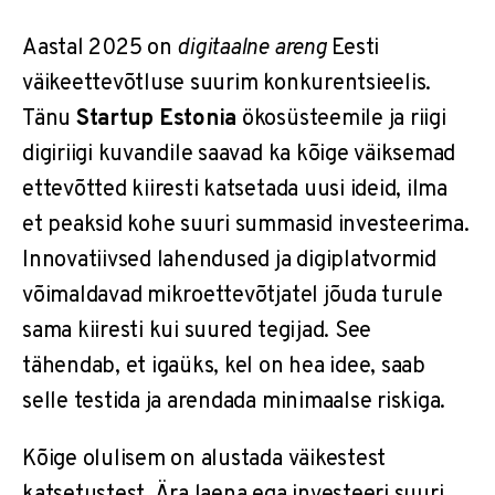
Aastal 2025 on
digitaalne areng
Eesti
väikeettevõtluse suurim konkurentsieelis.
Tänu
Startup Estonia
ökosüsteemile ja riigi
digiriigi kuvandile saavad ka kõige väiksemad
ettevõtted kiiresti katsetada uusi ideid, ilma
et peaksid kohe suuri summasid investeerima.
Innovatiivsed lahendused ja digiplatvormid
võimaldavad mikroettevõtjatel jõuda turule
sama kiiresti kui suured tegijad. See
tähendab, et igaüks, kel on hea idee, saab
selle testida ja arendada minimaalse riskiga.
Kõige olulisem on alustada väikestest