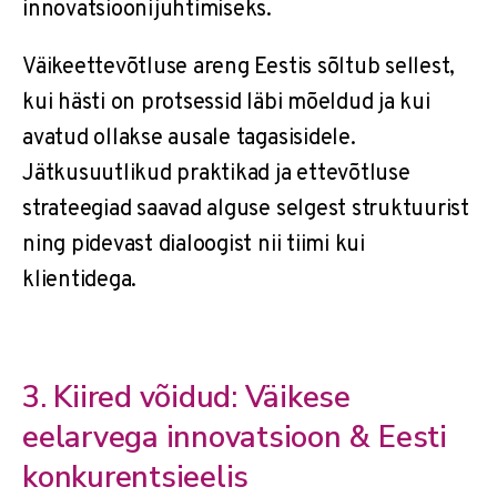
innovatsioonijuhtimiseks.
Väikeettevõtluse areng Eestis sõltub sellest,
kui hästi on protsessid läbi mõeldud ja kui
avatud ollakse ausale tagasisidele.
Jätkusuutlikud praktikad ja ettevõtluse
strateegiad saavad alguse selgest struktuurist
ning pidevast dialoogist nii tiimi kui
klientidega.
3. Kiired võidud: Väikese
eelarvega innovatsioon & Eesti
konkurentsieelis