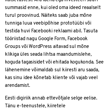
katsetustest. Ära laena ega investeeri suuri
summasid enne, kui oled oma ideed reaalselt
turul proovinud. Näiteks saab juba mõne
tunniga luua veebipõhise prototüübi või
testida huvi Facebooki reklaami abil. Tasuta
tööriistad nagu Google Form, Facebook
Groups või WordPress aitavad sul mõne
klikiga üles seada lihtsa maandumislehe,
koguda tagasisidet või ehitada kogukonda. See
lähenemine võimaldab sul kiiresti aru saada,
kas sinu idee kõnetab kliente või vajab veel
arendamist.
Eesti digiriik annab ettevõtjale selge eelise.
Tänu e-teenustele, kiiretele