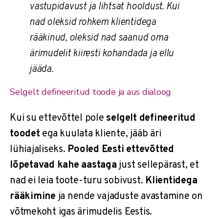
vastupidavust ja lihtsat hooldust. Kui
nad oleksid rohkem klientidega
rääkinud, oleksid nad saanud oma
ärimudelit kiiresti kohandada ja ellu
jääda.
Selgelt defineeritud toode ja aus dialoog
Kui su ettevõttel pole
selgelt defineeritud
toodet
ega kuulata kliente, jääb äri
lühiajaliseks.
Pooled Eesti ettevõtted
lõpetavad kahe aastaga
just sellepärast, et
nad ei leia toote-turu sobivust.
Klientidega
rääkimine
ja nende vajaduste avastamine on
võtmekoht igas ärimudelis Eestis.