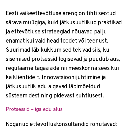
Eesti väikeettevõtluse areng on tihti seotud
särava müügiga, kuid jätkusuutlikud praktikad
ja ettevõtluse strateegiad nõuavad palju
enamat kui vaid head toodet või teenust.
Suurimad läbikukkumised tekivad siis, kui
sisemised protsessid logisevad ja puudub aus,
regulaarne tagasiside nii meeskonna sees kui
ka klientidelt. Innovatsioonijuhtimine ja
jätkusuutlik edu algavad läbimõeldud
süsteemidest ning pidevast suhtlusest.
Protsessid – iga edu alus
Kogenud ettevõtluskonsultandid rõhutavad: