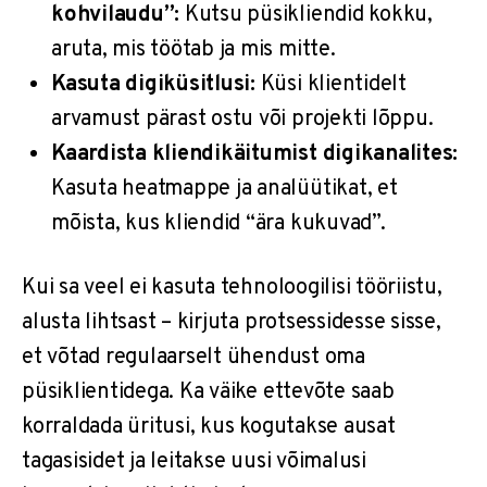
kohvilaudu”:
Kutsu püsikliendid kokku,
aruta, mis töötab ja mis mitte.
Kasuta digiküsitlusi:
Küsi klientidelt
arvamust pärast ostu või projekti lõppu.
Kaardista kliendikäitumist digikanalites:
Kasuta heatmappe ja analüütikat, et
mõista, kus kliendid “ära kukuvad”.
Kui sa veel ei kasuta tehnoloogilisi tööriistu,
alusta lihtsast – kirjuta protsessidesse sisse,
et võtad regulaarselt ühendust oma
püsiklientidega. Ka väike ettevõte saab
korraldada üritusi, kus kogutakse ausat
tagasisidet ja leitakse uusi võimalusi