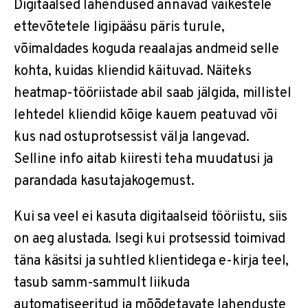
Digitaalsed lahendused annavad väikestele
ettevõtetele ligipääsu päris turule,
võimaldades koguda reaalajas andmeid selle
kohta, kuidas kliendid käituvad. Näiteks
heatmap-tööriistade abil saab jälgida, millistel
lehtedel kliendid kõige kauem peatuvad või
kus nad ostuprotsessist välja langevad.
Selline info aitab kiiresti teha muudatusi ja
parandada kasutajakogemust.
Kui sa veel ei kasuta digitaalseid tööriistu, siis
on aeg alustada. Isegi kui protsessid toimivad
täna käsitsi ja suhtled klientidega e-kirja teel,
tasub samm-sammult liikuda
automatiseeritud ja mõõdetavate lahenduste