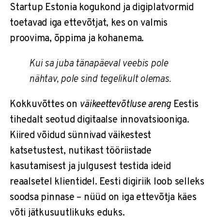
Startup Estonia kogukond ja digiplatvormid
toetavad iga ettevõtjat, kes on valmis
proovima, õppima ja kohanema.
Kui sa juba tänapäeval veebis pole
nähtav, pole sind tegelikult olemas.
Kokkuvõttes on
väikeettevõtluse areng
Eestis
tihedalt seotud digitaalse innovatsiooniga.
Kiired võidud sünnivad väikestest
katsetustest, nutikast tööriistade
kasutamisest ja julgusest testida ideid
reaalsetel klientidel. Eesti digiriik loob selleks
soodsa pinnase – nüüd on iga ettevõtja käes
võti jätkusuutlikuks eduks.