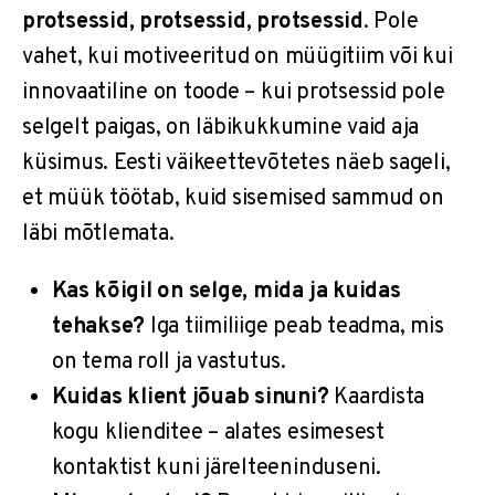
protsessid, protsessid, protsessid
. Pole
vahet, kui motiveeritud on müügitiim või kui
innovaatiline on toode – kui protsessid pole
selgelt paigas, on läbikukkumine vaid aja
küsimus. Eesti väikeettevõtetes näeb sageli,
et müük töötab, kuid sisemised sammud on
läbi mõtlemata.
Kas kõigil on selge, mida ja kuidas
tehakse?
Iga tiimiliige peab teadma, mis
on tema roll ja vastutus.
Kuidas klient jõuab sinuni?
Kaardista
kogu klienditee – alates esimesest
kontaktist kuni järelteeninduseni.