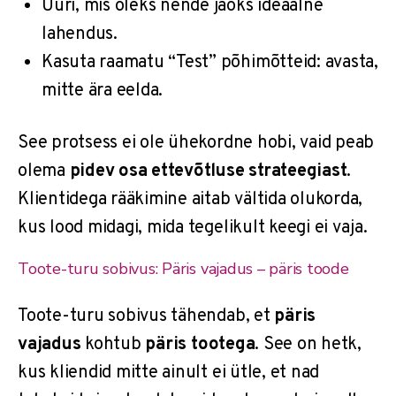
Uuri, mis oleks nende jaoks ideaalne
lahendus.
Kasuta raamatu “Test” põhimõtteid: avasta,
mitte ära eelda.
See protsess ei ole ühekordne hobi, vaid peab
olema
pidev osa ettevõtluse strateegiast
.
Klientidega rääkimine aitab vältida olukorda,
kus lood midagi, mida tegelikult keegi ei vaja.
Toote-turu sobivus: Päris vajadus – päris toode
Toote-turu sobivus tähendab, et
päris
vajadus
kohtub
päris tootega
. See on hetk,
kus kliendid mitte ainult ei ütle, et nad