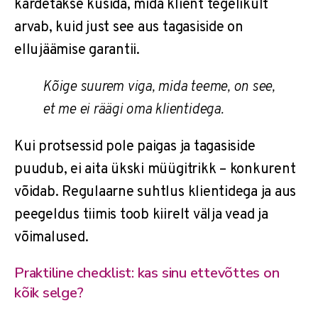
kardetakse küsida, mida klient tegelikult
arvab, kuid just see aus tagasiside on
ellujäämise garantii.
Kõige suurem viga, mida teeme, on see,
et me ei räägi oma klientidega.
Kui protsessid pole paigas ja tagasiside
puudub, ei aita ükski müügitrikk – konkurent
võidab. Regulaarne suhtlus klientidega ja aus
peegeldus tiimis toob kiirelt välja vead ja
võimalused.
Praktiline checklist: kas sinu ettevõttes on
kõik selge?