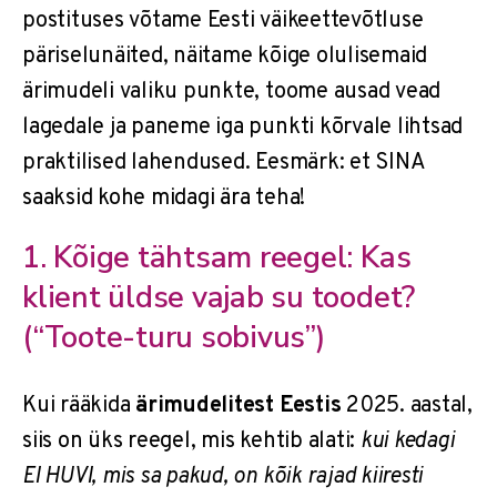
postituses võtame Eesti väikeettevõtluse
päriselunäited, näitame kõige olulisemaid
ärimudeli valiku punkte, toome ausad vead
lagedale ja paneme iga punkti kõrvale lihtsad
praktilised lahendused. Eesmärk: et SINA
saaksid kohe midagi ära teha!
1. Kõige tähtsam reegel: Kas
klient üldse vajab su toodet?
(“Toote-turu sobivus”)
Kui rääkida
ärimudelitest Eestis
2025. aastal,
siis on üks reegel, mis kehtib alati:
kui kedagi
EI HUVI, mis sa pakud, on kõik rajad kiiresti