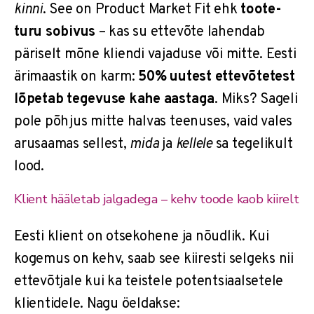
kinni
. See on Product Market Fit ehk
toote-
turu sobivus
– kas su ettevõte lahendab
päriselt mõne kliendi vajaduse või mitte. Eesti
ärimaastik on karm:
50% uutest ettevõtetest
lõpetab tegevuse kahe aastaga
. Miks? Sageli
pole põhjus mitte halvas teenuses, vaid vales
arusaamas sellest,
mida
ja
kellele
sa tegelikult
lood.
Klient hääletab jalgadega – kehv toode kaob kiirelt
Eesti klient on otsekohene ja nõudlik. Kui
kogemus on kehv, saab see kiiresti selgeks nii
ettevõtjale kui ka teistele potentsiaalsetele
klientidele. Nagu öeldakse: