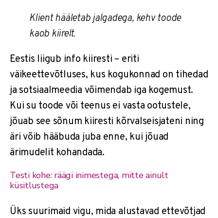
Klient hääletab jalgadega, kehv toode
kaob kiirelt.
Eestis liigub info kiiresti – eriti
väikeettevõtluses, kus kogukonnad on tihedad
ja sotsiaalmeedia võimendab iga kogemust.
Kui su toode või teenus ei vasta ootustele,
jõuab see sõnum kiiresti kõrvalseisjateni ning
äri võib hääbuda juba enne, kui jõuad
ärimudelit kohandada.
Testi kohe: räägi inimestega, mitte ainult
küsitlustega
Üks suurimaid vigu, mida alustavad ettevõtjad