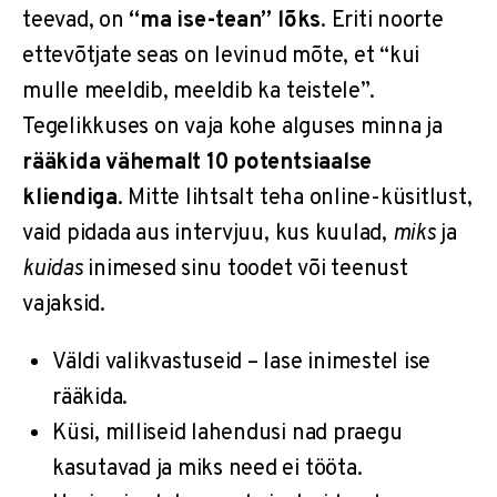
teevad, on
“ma ise-tean” lõks
. Eriti noorte
ettevõtjate seas on levinud mõte, et “kui
mulle meeldib, meeldib ka teistele”.
Tegelikkuses on vaja kohe alguses minna ja
rääkida vähemalt 10 potentsiaalse
kliendiga
. Mitte lihtsalt teha online-küsitlust,
vaid pidada aus intervjuu, kus kuulad,
miks
ja
kuidas
inimesed sinu toodet või teenust
vajaksid.
Väldi valikvastuseid – lase inimestel ise
rääkida.
Küsi, milliseid lahendusi nad praegu
kasutavad ja miks need ei tööta.