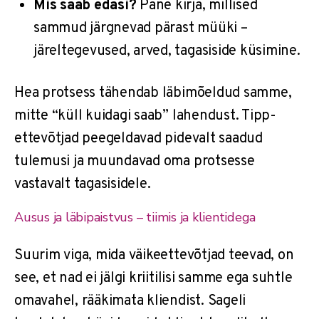
Mis saab edasi?
Pane kirja, millised
sammud järgnevad pärast müüki –
järeltegevused, arved, tagasiside küsimine.
Hea protsess tähendab läbimõeldud samme,
mitte “küll kuidagi saab” lahendust. Tipp-
ettevõtjad peegeldavad pidevalt saadud
tulemusi ja muundavad oma protsesse
vastavalt tagasisidele.
Ausus ja läbipaistvus – tiimis ja klientidega
Suurim viga, mida väikeettevõtjad teevad, on
see, et nad ei jälgi kriitilisi samme ega suhtle
omavahel, rääkimata kliendist. Sageli