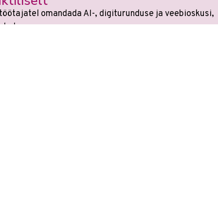
ktiliselt
töötajatel omandada AI-, digiturunduse ja veebioskusi,
ndada.
si
sest kõikides koolitustes on tehisaru kasutami
e on muutunud. Veebikoolis oled alati sammu teist