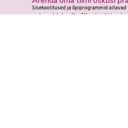
Arenda oma tiimi oskusi pra
Sisekoolitused ja õpiprogrammid aitavad 
mida saab kohe ettevõtte päris töös rake
Veebikoolis ei ole eraldi
AI koolitu
Õppimin