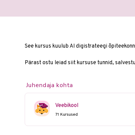
See kursus kuulub AI digistrateegi õpiteekonn
Pärast ostu leiad siit kursuse tunnid, salvest
Juhendaja kohta
Veebikool
71 Kursused