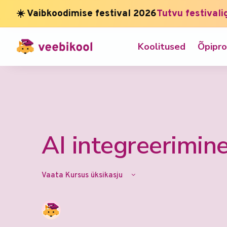
☀️ Vaibkoodimise festival 2026
Tutvu festivali
Koolitused
Õpipr
AI integreerimine
Vaata Kursus üksikasju