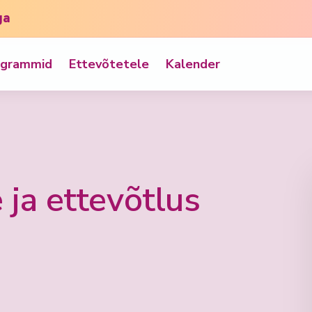
ga
ogrammid
Ettevõtetele
Kalender
 ja ettevõtlus